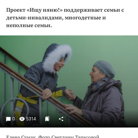
Криминал
Проект «Ищу няню!» поддерживает семьи с
Культура
детьми-инвалидами, многодетные и
Недвижимость и ЖКХ
неполные семьи.
Образование
Общество
Погода
Праздники
Происшествия
Спорт
Экономика и бизнес
ПРОЕКТЫ
Блоги
0
5314
Издания
Медиаперсона
Елена Сумак. Фото Светланы Тарасовой.