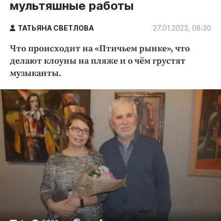
мультяшные работы
Криминал
Культура
ТАТЬЯНА СВЕТЛОВА
27.01.2023, 08:30
Недвижимость и ЖКХ
Что происходит на «Птичьем рынке», что
Образование
делают клоуны на пляже и о чём грустят
Общество
музыканты.
Погода
Праздники
Происшествия
Спорт
Экономика и бизнес
ПРОЕКТЫ
Блоги
Издания
Медиаперсона