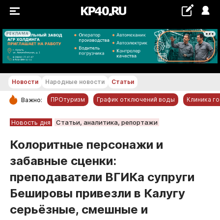
РЕКЛАМА
+19...+20 °С
Новости
Народные новости
Статьи
ПРОтуризм
График отключений воды
Клиника г
Важно:
РУБРИКИ
Новость дня
Статьи, аналитика, репортажи
Обнинск
Колоритные персонажи и
Новости компаний
забавные сценки:
Статьи
преподаватели ВГИКа супруги
Народные новости
Бешировы привезли в Калугу
Авто и транспорт
серьёзные, смешные и
Благоустройство