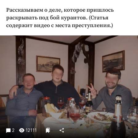
Криминал
Рассказываем о деле, которое пришлось
Культура
раскрывать под бой курантов. (Статья
Недвижимость и ЖКХ
содержит видео с места преступления.)
Образование
Общество
Погода
Праздники
Происшествия
Спорт
Экономика и бизнес
ПРОЕКТЫ
Блоги
Издания
Медиаперсона
2
12111