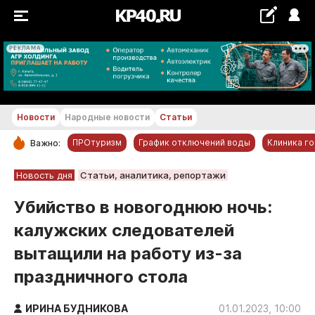
РЕКЛАМА
+22...+23 °С
Новости
Народные новости
Статьи
ПРОтуризм
График отключений воды
Клиника г
Важно:
РУБРИКИ
Новость дня
Статьи, аналитика, репортажи
Обнинск
Убийство в новогоднюю ночь:
Новости компаний
калужских следователей
Статьи
вытащили на работу из-за
Народные новости
праздничного стола
Авто и транспорт
Благоустройство
ИРИНА БУДНИКОВА
01.01.2023, 10:00