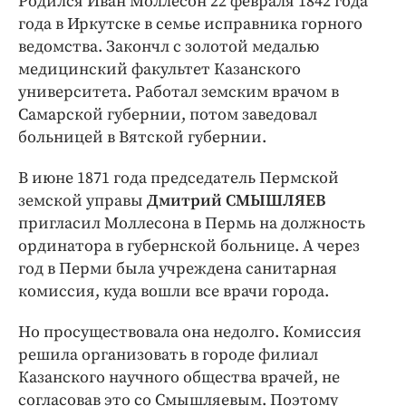
Родился Иван Моллесон 22 февраля 1842 года
года в Иркутске в семье исправника горного
ведомства. Закончл с золотой медалью
медицинский факультет Казанского
университета. Работал земским врачом в
Самарской губернии, потом заведовал
больницей в Вятской губернии.
В июне 1871 года председатель Пермской
земской управы
Дмитрий СМЫШЛЯЕВ
пригласил Моллесона в Пермь на должность
ординатора в губернской больнице. А через
год в Перми была учреждена санитарная
комиссия, куда вошли все врачи города.
Но просуществовала она недолго. Комиссия
решила организовать в городе филиал
Казанского научного общества врачей, не
согласовав это со Смышляевым. Поэтому