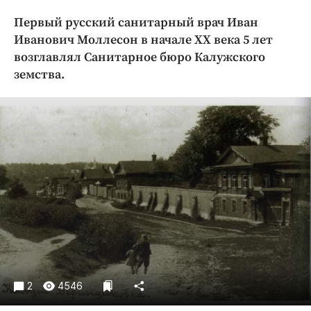
Криминал
Первый русский санитарный врач Иван
Культура
Иванович Моллесон в начале ХХ века 5 лет
Недвижимость и ЖКХ
возглавлял Санитарное бюро Калужского
Образование
земства.
Общество
Погода
Праздники
Происшествия
Спорт
Экономика и бизнес
ПРОЕКТЫ
Блоги
Издания
2
4546
Медиаперсона