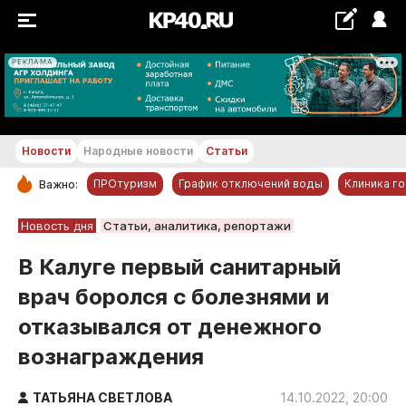
РЕКЛАМА
+18...+19 °С
Новости
Народные новости
Статьи
ПРОтуризм
График отключений воды
Клиника г
Важно:
РУБРИКИ
Новость дня
Статьи, аналитика, репортажи
Обнинск
В Калуге первый санитарный
Новости компаний
врач боролся с болезнями и
Статьи
отказывался от денежного
Народные новости
вознаграждения
Авто и транспорт
Благоустройство
ТАТЬЯНА СВЕТЛОВА
14.10.2022, 20:00