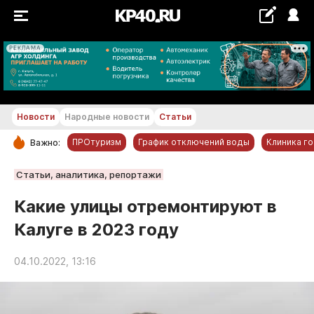
РЕКЛАМА
+29...+30 °С
Новости
Народные новости
Статьи
ПРОтуризм
График отключений воды
Клиника г
Важно:
РУБРИКИ
Статьи, аналитика, репортажи
Обнинск
Какие улицы отремонтируют в
Новости компаний
Калуге в 2023 году
Статьи
Народные новости
04.10.2022, 13:16
Авто и транспорт
Благоустройство