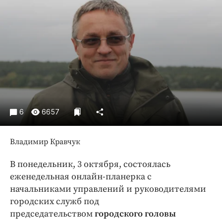
Криминал
Культура
Недвижимость и ЖКХ
Образование
Общество
Погода
Праздники
Происшествия
6
6657
Спорт
Экономика и бизнес
Владимир Кравчук
ПРОЕКТЫ
В понедельник, 3 октября, состоялась
еженедельная онлайн-планерка с
Блоги
начальниками управлений и руководителями
Издания
городских служб под
Медиаперсона
председательством
городского головы