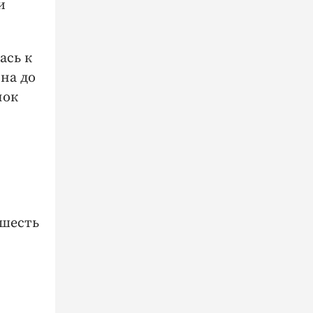
и
ась к
на до
лок
 шесть