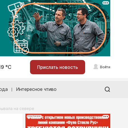
19 °С
Прислать новость
Войти
ода
Интересное чтиво
бывала на севере
РЕКЛАМА