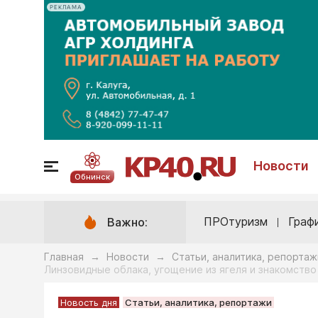
РЕКЛАМА
Новости
Обнинск
ПРОтуризм
Граф
Важно:
Главная
Новости
Статьи, аналитика, репортаж
→
→
Линзовидные облака, угощение из ягеля и знакомство
Новость дня
Статьи, аналитика, репортажи