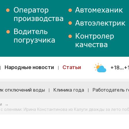
Народные новости
Статьи
+18...+
ик отключений воды
Клиника года
Работодатель г
и
→
 с оленями: Ирина Константинова из Калуги дважды за лето по