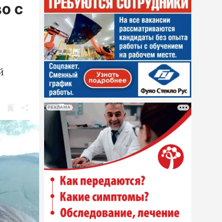
о с
й
РЕКЛАМА