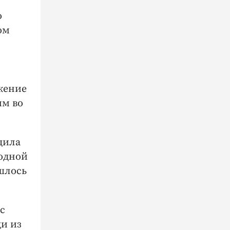
о
ом
жение
им во
дила
родной
шлось
с
и из