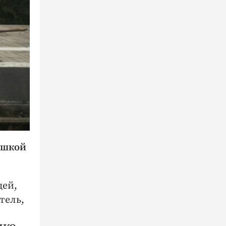
ушкой
дей,
тель,