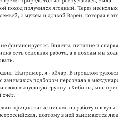
то время природа только распускалась, была
рой поход получился ягодный. Через нескольк
семьей, с мужем и дочкой Варей, которая в эт
к не финансируется. Билеты, питание и снаря
тника есть основная работа, а в походы мы ход
овать.
одвиг. Например, я - эйчар. В прошлом руково
ас занимаюсь подбором персонала в междуна
ти свою выпускную группу в Хибины, мне при
 счёт.
али официальные письма на работу и в вузы, 
всероссийская, поэтому в ней занимаются люд