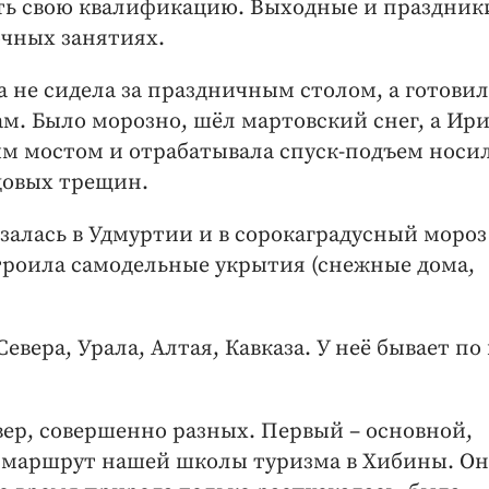
ть свою квалификацию. Выходные и праздник
очных занятиях.
а не сидела за праздничным столом, а готовил
. Было морозно, шёл мартовский снег, а Ири
ым мостом и отрабатывала спуск-подъем носи
довых трещин.
азалась в Удмуртии и в сорокаградусный мороз
строила самодельные укрытия (снежные дома,
евера, Урала, Алтая, Кавказа. У неё бывает по
евер, совершенно разных. Первый – основной,
и маршрут нашей школы туризма в Хибины. Он