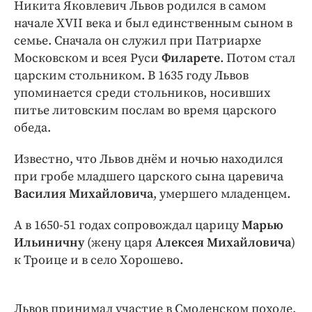
Никита Яковлевич Львов родился в самом
начале XVII века и был единственным сыном в
семье. Сначала он служил при Патриархе
Московском и всея Руси
Филарете
. Потом стал
царским стольником. В 1635 году Львов
упоминается среди стольников, носивших
питье литовским послам во время царского
обеда.
Известно, что Львов днём и ночью находился
при гробе младшего царского сына царевича
Василия Михайловича
, умершего младенцем.
А в 1650-51 годах сопровождал царицу
Марью
Ильиничну
(жену царя
Алексея Михайловича
)
к Троице и в село Хорошево.
Львов принимал участие в Смоленском походе,