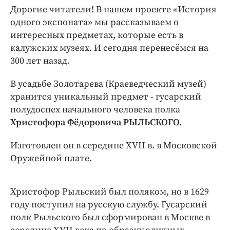
Интересное чтиво
Дорогие читатели! В нашем проекте «История
Клиника года
одного экспоната» мы рассказываем о
Бренд года
интересных предметах, которые есть в
калужских музеях. И сегодня перенесёмся на
Работодатель года
300 лет назад.
В усадьбе Золотарева (Краеведческий музей)
хранится уникальный предмет - гусарский
полудоспех начального человека полка
Христофора Фёдоровича РЫЛЬСКОГО.
Изготовлен он в середине XVII в. в Московской
Оружейной плате.
Христофор Рыльский был поляком, но в 1629
году поступил на русскую службу. Гусарский
полк Рыльского был сформирован в Москве в