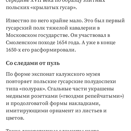
середине XVII века по образцу элитных
польских «крылатых гусар».
Известно по него крайне мало. Это был первый
гусарский полк тяжелой кавалерии в
Московском государстве. Он участвовал в
Смоленском походе 1654 года. А уже в конце
1650-х его расформировали.
Со следами от пуль
По форме экспонат калужского музея
повторяет польские гусарские полудоспехи
типа «полурак». Стальные части украшены
медными розетками («гвоздми репейчатыми»)
и продолговатой формы накладками,
имитирующими орнамент из листьев и
цветов.