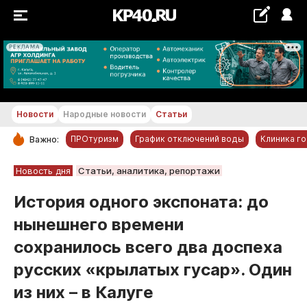
РЕКЛАМА
+20...+21 °С
Новости
Народные новости
Статьи
ПРОтуризм
График отключений воды
Клиника г
Важно:
РУБРИКИ
Новость дня
Статьи, аналитика, репортажи
Обнинск
История одного экспоната: до
Новости компаний
нынешнего времени
Статьи
сохранилось всего два доспеха
Народные новости
русских «крылатых гусар». Один
Авто и транспорт
из них – в Калуге
Благоустройство