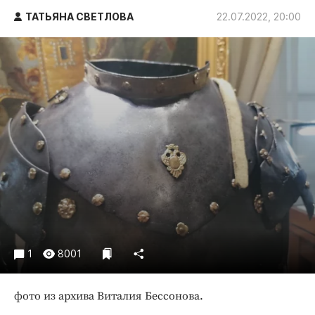
Криминал
ТАТЬЯНА СВЕТЛОВА
22.07.2022, 20:00
Культура
Недвижимость и ЖКХ
Образование
Общество
Погода
Праздники
Происшествия
Спорт
Экономика и бизнес
ПРОЕКТЫ
1
8001
Блоги
Издания
фото из архива Виталия Бессонова.
Медиаперсона