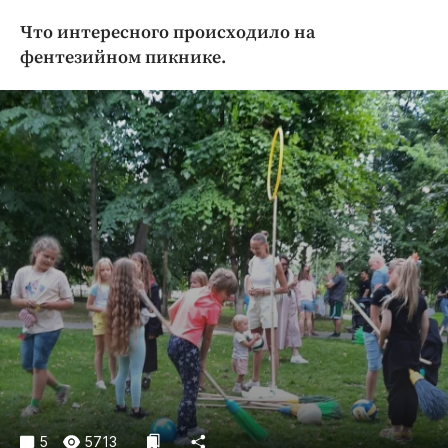
Криминал
Что интересного происходило на
Культура
фентезийном пикнике.
Недвижимость и ЖКХ
Образование
Общество
Погода
Праздники
Происшествия
Спорт
Экономика и бизнес
ПРОЕКТЫ
Блоги
Издания
Медиаперсона
5
5713