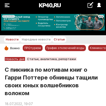
РЕКЛАМА
+18...+19 °С
Новости
Народные новости
Статьи
ПРОтуризм
График отключений воды
Клиника г
Важно:
РУБРИКИ
Новость дня
Статьи, аналитика, репортажи
Обнинск
С пикника по мотивам книг о
Новости компаний
Гарри Поттере обнинцы тащили
Статьи
своих юных волшебников
Народные новости
волоком
Авто и транспорт
Благоустройство
18.07.2022, 19:07