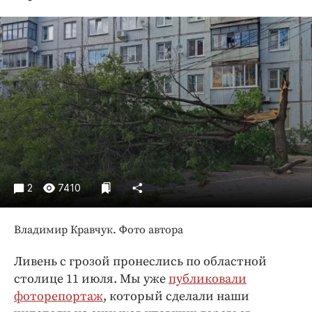
Криминал
Культура
Недвижимость и ЖКХ
Образование
Общество
Погода
Праздники
Происшествия
Спорт
2
7410
Экономика и бизнес
ПРОЕКТЫ
Владимир Кравчук. Фото автора
Блоги
Ливень с грозой пронеслись по областной
Издания
столице 11 июля. Мы уже
публиковали
Медиаперсона
фоторепортаж
, который сделали наши