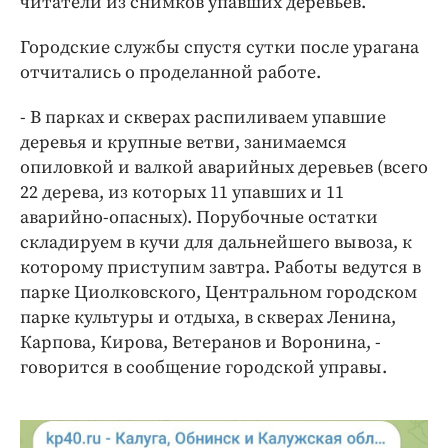
читатели из снимков упавших деревьев.
Интересное чтиво
Клиника года
Городские службы спустя сутки после урагана
Бренд года
отчитались о проделанной работе.
Работодатель года
- В парках и скверах распиливаем упавшие
деревья и крупные ветви, занимаемся
опиловкой и валкой аварийных деревьев (всего
22 дерева, из которых 11 упавших и 11
аварийно-опасных). Порубочные остатки
складируем в кучи для дальнейшего вывоза, к
которому приступим завтра. Работы ведутся в
парке Циолковского, Центральном городском
парке культуры и отдыха, в скверах Ленина,
Карпова, Кирова, Ветеранов и Воронина, -
говорится в сообщение городской управы.