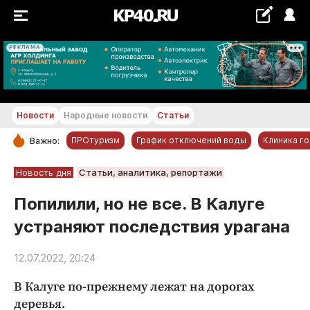
РЕКЛАМА
+29...+30 °С
Новости
Народные новости
Статьи
ПРОтуризм
График отключений воды
Клиника г
Важно:
РУБРИКИ
Новость дня
Статьи, аналитика, репортажи
Обнинск
Попилили, но не все. В Калуге
Новости компаний
устраняют последствия урагана
Статьи
Народные новости
12.07.2022, 20:24
Авто и транспорт
В Калуге по-прежнему лежат на дорогах
Благоустройство
деревья.