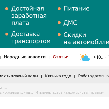
Народные новости
Статьи
+18...+
ик отключений воды
Клиника года
Работодатель г
и
→
: хоронили кукушку. И причём здесь «закомуристая травка»