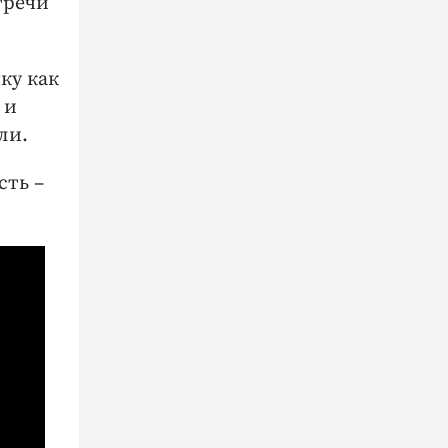
тречи
ку как
 и
ли.
сть –