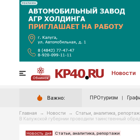
РЕКЛАМА
Новости
Обнинск
ПРОтуризм
Граф
Важно:
Главная
Новости
Статьи, аналитика, репортаж
→
→
В Калужской губернии проводили таинственный обряд
Новость дня
Статьи, аналитика, репортажи