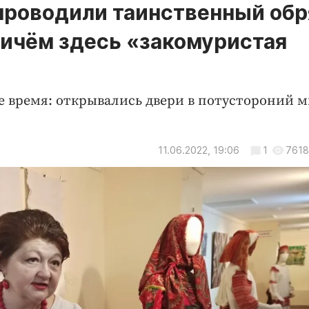
проводили таинственный обр
ричём здесь «закомуристая
 время: открывались двери в потустороний м
11.06.2022, 19:06
1
7618