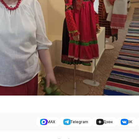
MAX
Telegram
Дзен
ВК