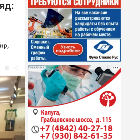
яд:
ир,
РЕКЛАМА