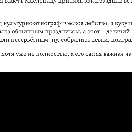
кая власть Масленицу приняла как праздник вс
 культурно-этнографическое действо, а кукуш
была общинным праздником, а этот – девичий,
али несерьёзным: ну, собрались девки, поигра
, хотя уже не полностью, а его самая важная ча