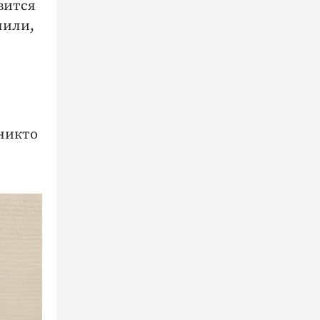
вится
нили,
 никто