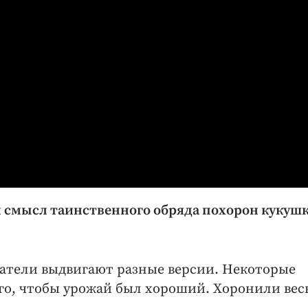
м смысл таинственного обряда похорон кукуш
атели выдвигают разные версии. Некоторые
го, чтобы урожай был хороший. Хоронили вес