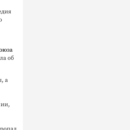
едия
о
Союза
ла об
, а
нии,
пропал