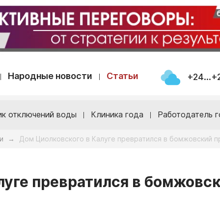
Народные новости
Статьи
+24...+
ик отключений воды
Клиника года
Работодатель г
и
Дом Циолковского в Калуге превратился в бомжовский п
→
луге превратился в бомжовс