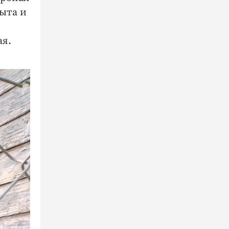
рыта и
ая.