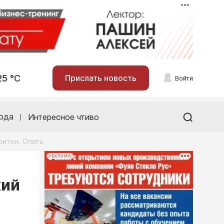
25 °С
Прислать новость
Войти
ода
Интересное чтиво
ритон. Опять
РЕКЛАМА
кий