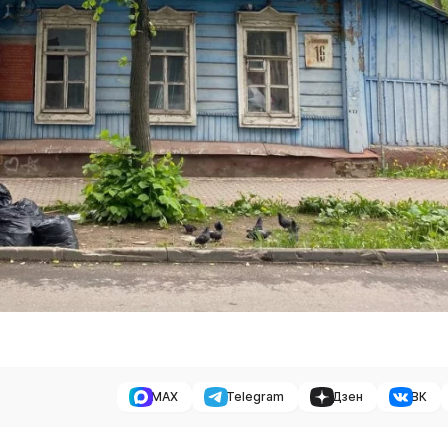
MAX
Telegram
Дзен
ВК