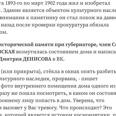
ста 1893-го по март 1902 года жил и изобретал
 Здание является объектом культурного насл
 внимания к памятнику он стал похож на давн
 назад после проверки прокуратура обязала
ом.
исторической памяти при губернаторе, член 
ВСКАЯ
возмутилась состоянием дома и написа
ы Дмитрия ДЕНИСОВА
в ВК.
 (или прикрыта), стёкла в окнах опять разбиты
льтурного наследия, прорвана, - пишет
а фото внутреннего помещения дома одного из
разу же пошла посмотреть, в каком он состоя
оннему лицу попасть в дом. Уверена, что
вызовет у Вас тревогу. Что происходит? Это
м, который является истоком космонавтики, 