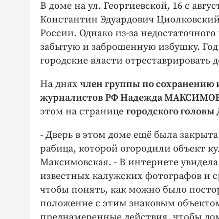
В доме на ул. Георгиевской, 16 с авгу
Константин Эдуардович Циолковский.
России. Однако из-за недостаточного
забытую и заброшенную избушку. Год
городские власти отреставрировать д
На днях
член группы по сохранению 
журналистов РФ Надежда МАКСИМО
этом на странице
городского голов
- Дверь в этом доме ещё была закрыта
рабица, которой огородили объект ку
Максимовская. - В интернете увидел
известных калужских фотографов и с
чтобы понять, как можно было постор
положение с этим знаковым объектом 
преднамеренные действия, чтобы до