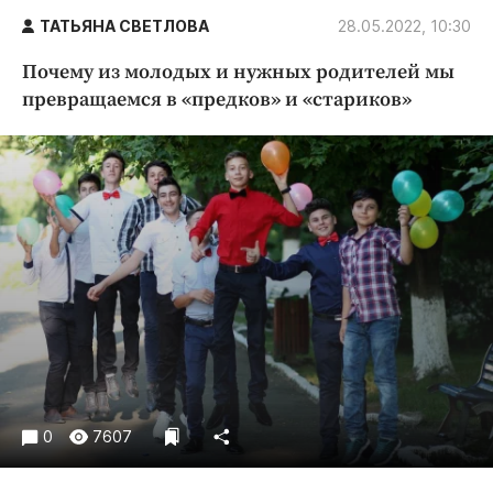
Криминал
ТАТЬЯНА СВЕТЛОВА
28.05.2022, 10:30
Культура
Почему из молодых и нужных родителей мы
Недвижимость и ЖКХ
превращаемся в «предков» и «стариков»
Образование
Общество
Погода
Праздники
Происшествия
Спорт
Экономика и бизнес
ПРОЕКТЫ
Блоги
Издания
0
7607
Медиаперсона