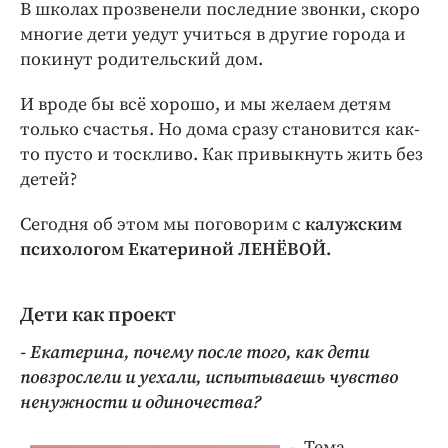
Интересное чтиво
В школах прозвенели последние звонки, скоро
многие дети уедут учиться в другие города и
Клиника года
покинут родительский дом.
Бренд года
Работодатель года
И вроде бы всё хорошо, и мы желаем детям
только счастья. Но дома сразу становится как-
то пусто и тоскливо. Как привыкнуть жить без
детей?
Сегодня об этом мы поговорим с
калужским
психологом Екатериной ЛЕНЁВОЙ.
Дети как проект
- Екатерина, почему после того, как дети
повзрослели и уехали, испытываешь чувство
ненужности и одиночества?
- Тема