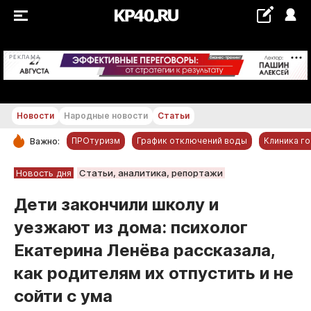
+23...+24 °С
РЕКЛАМА
Новости
Народные новости
Статьи
ПРОтуризм
График отключений воды
Клиника г
Важно:
РУБРИКИ
Новость дня
Статьи, аналитика, репортажи
Обнинск
Дети закончили школу и
Новости компаний
уезжают из дома: психолог
Статьи
Екатерина Ленёва рассказала,
Народные новости
как родителям их отпустить и не
Авто и транспорт
сойти с ума
Благоустройство