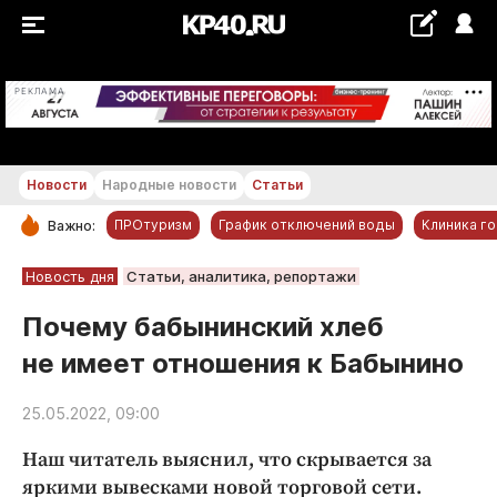
+21...+22 °С
РЕКЛАМА
Новости
Народные новости
Статьи
ПРОтуризм
График отключений воды
Клиника г
Важно:
РУБРИКИ
Новость дня
Статьи, аналитика, репортажи
Обнинск
Почему бабынинский хлеб
Новости компаний
не имеет отношения к Бабынино
Статьи
Народные новости
25.05.2022, 09:00
Авто и транспорт
Наш читатель выяснил, что скрывается за
Благоустройство
яркими вывесками новой торговой сети.