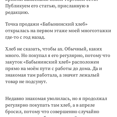
Интересное чтиво
Публикуем его статью, присланную в
Клиника года
редакцию.
Бренд года
Точка продажи «Бабынинский хлеб»
Работодатель года
открылась на первом этаже моей многоэтажки
где-то с год назад.
Хлеб не сказать, чтобы ах. Обычный, каких
много. Но покупал я его регулярно, потому что
закуток «Бабынинский хлеб» расположен
прямо на моём пути с работы до дома. Да и
знакомая там работала, а значит лежалый
товар не подсунут.
Недавно знакомая уволилась, но я продолжал
регулярно покупать там хлеб, а в апреле
бросил, потому что совершенно случайно