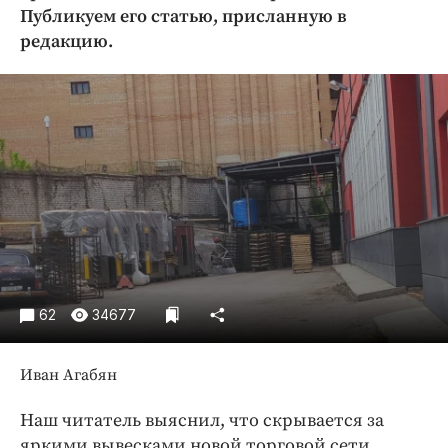
Криминал
Публикуем его статью, присланную в
редакцию.
Культура
Недвижимость и ЖКХ
Образование
Общество
Погода
Праздники
Происшествия
Спорт
Экономика и бизнес
62
34677
ПРОЕКТЫ
Блоги
Иван Агабян
Издания
Наш читатель выяснил, что скрывается за
Медиаперсона
яркими вывесками новой торговой сети.