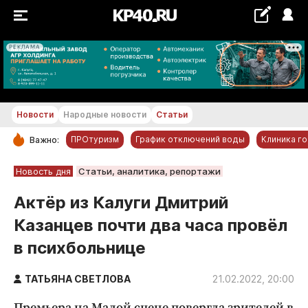
РЕКЛАМА
+20...+21 °С
Новости
Народные новости
Статьи
ПРОтуризм
График отключений воды
Клиника г
Важно:
РУБРИКИ
Новость дня
Статьи, аналитика, репортажи
Обнинск
Актёр из Калуги Дмитрий
Новости компаний
Казанцев почти два часа провёл
Статьи
в психбольнице
Народные новости
Авто и транспорт
ТАТЬЯНА СВЕТЛОВА
21.02.2022, 20:00
Благоустройство
Премьера на Малой сцене повергла зрителей в