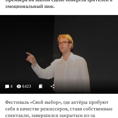
Криминал
эмоциональный шок.
Культура
Недвижимость и ЖКХ
Образование
Общество
Погода
Праздники
Происшествия
Спорт
Экономика и бизнес
ПРОЕКТЫ
4
8423
Блоги
Фестиваль «Свой выбор», где актёры пробуют
Издания
себя в качестве режиссеров, ставя собственные
Медиаперсона
спектакли, завершился закрытым из-за