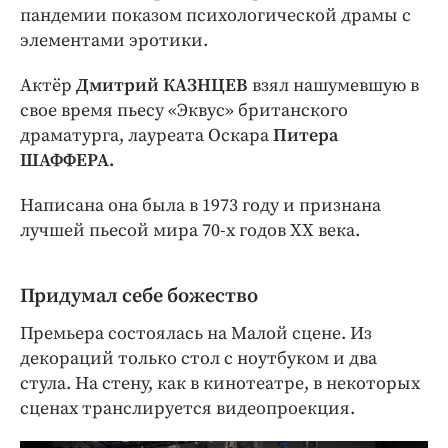
Интересное чтиво
пандемии показом психологической драмы с
Клиника года
элементами эротики.
Бренд года
Актёр
Дмитрий КАЗНЦЕВ
взял нашумевшую в
Работодатель года
свое время пьесу «Эквус» британского
драматурга, лауреата Оскара
Питера
ШАФФЕРА.
Написана она была в 1973 году и признана
лучшей пьесой мира 70-х годов XX века.
Придумал себе божество
Премьера состоялась на Малой сцене. Из
декораций только стол с ноутбуком и два
стула. На стену, как в кинотеатре, в некоторых
сценах транслируется видеопроекция.