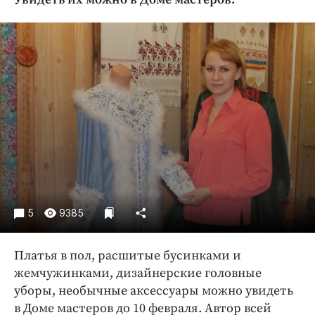
Криминал
Культура
Недвижимость и ЖКХ
Образование
Общество
Погода
Праздники
Происшествия
Спорт
Экономика и бизнес
5
9385
ПРОЕКТЫ
Платья в пол, расшитые бусинками и
Блоги
жемчужинками, дизайнерские головные
Издания
уборы, необычные аксессуары можно увидеть
Медиаперсона
в Доме мастеров до 10 февраля. Автор всей