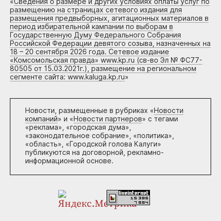
«
Сведения о размере и других условиях оплаты услуг по
размещению на страницах сетевого издания для
размещения предвыборных, агитационных материалов в
период избирательной кампании по выборам в
Государственную Думу Федерального Собрания
Российской Федерации девятого созыва, назначенных на
18 – 20 сентября 2026 года. Сетевое издание
«Комсомольская правда» www.kp.ru (св-во Эл № ФС77-
80505 от 15.03.2021г.), размещение на региональном
сегменте сайта: www.kaluga.kp.ru
»
Новости, размещенные в рубриках «
Новости
компаний
» и «
Новости партнеров
» с тегами
«реклама», «городская дума»,
«законодательное собрание», «политика»,
«область», «Городской голова Калуги»
публикуются на договорной, рекламно-
информационной основе.