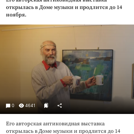
Криминал
открылась в Доме музыки и продлится до 14
Культура
ноября.
Недвижимость и ЖКХ
Образование
Общество
Погода
Праздники
Происшествия
Спорт
Экономика и бизнес
ПРОЕКТЫ
0
4641
Блоги
Издания
Его авторская антиковидная выставка
Медиаперсона
открылась в Доме музыки и продлится до 14