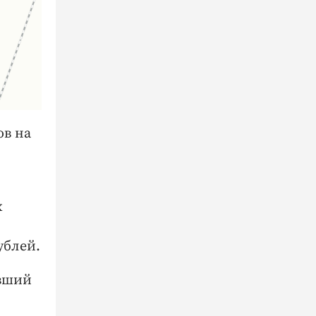
ов на
х
ублей.
авший