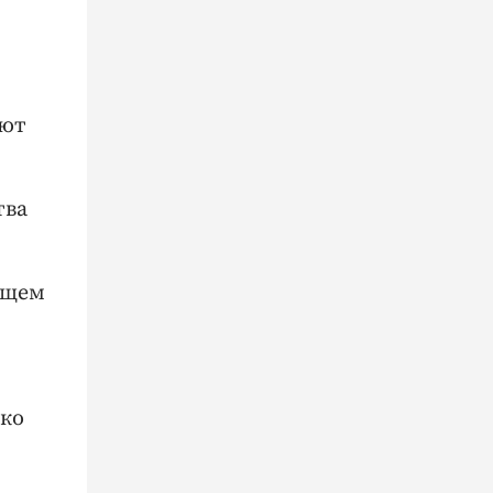
ают
тва
бщем
ько