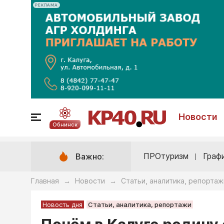
РЕКЛАМА
Новости
Обнинск
ПРОтуризм
Граф
Важно:
Главная
Новости
Статьи, аналитика, репортаж
→
→
Новость дня
Статьи, аналитика, репортажи