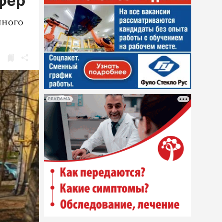
ифер
много
РЕКЛАМА