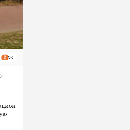
ОК
о
укцион
ную