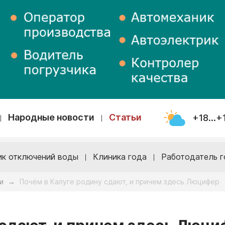
Народные новости
Статьи
+18...+
ик отключений воды
Клиника года
Работодатель г
и
Почём в Калуге родину сдают, и причем здесь Люцифер
→