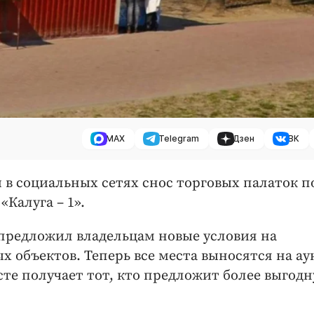
MAX
Telegram
Дзен
ВК
 в социальных сетях снос торговых палаток п
«Калуга – 1».
предложил владельцам новые условия на
 объектов. Теперь все места выносятся на а
сте получает тот, кто предложит более выгод