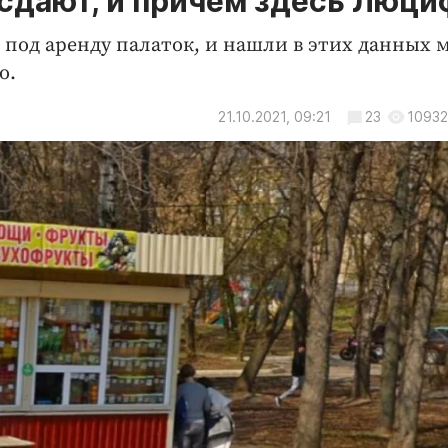
 сдают, и причем здесь Люц
 под аренду палаток, и нашли в этих данных 
о.
21.10.2021, 09:21
23
10932