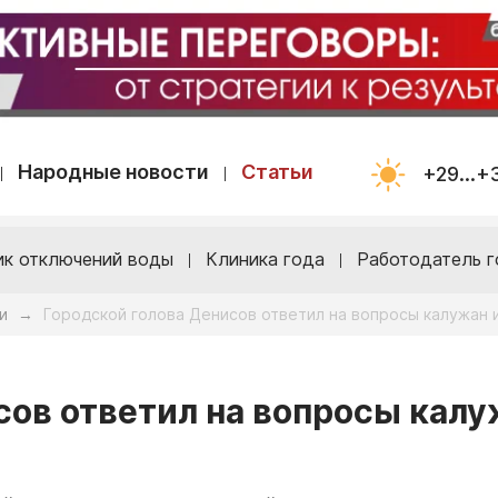
Народные новости
Статьи
+29...+
ик отключений воды
Клиника года
Работодатель г
и
Городской голова Денисов ответил на вопросы калужан 
→
сов ответил на вопросы кал