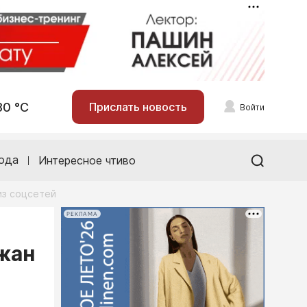
30 °С
Прислать новость
Войти
ода
Интересное чтиво
из соцсетей
РЕКЛАМА
ужан