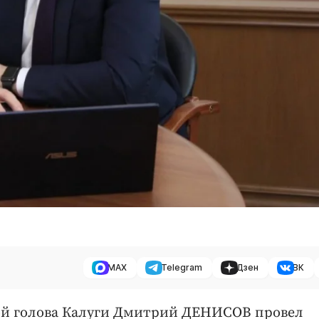
MAX
Telegram
Дзен
ВК
кой голова Калуги Дмитрий ДЕНИСОВ провел