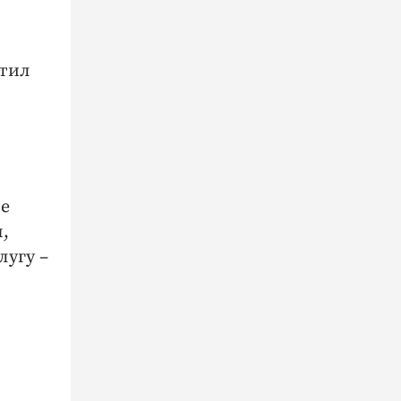
етил
не
,
лугу –