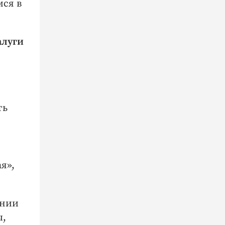
мся в
алуги
ть
я»,
онии
ы,