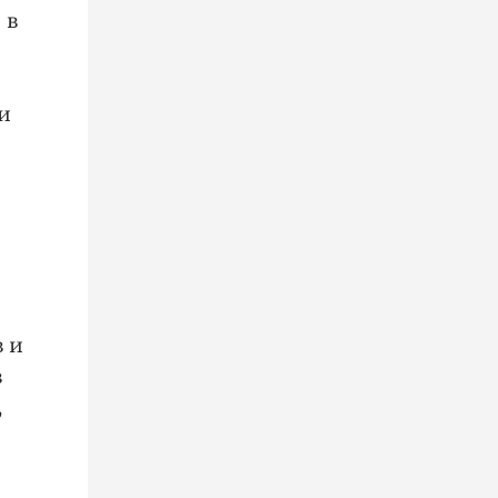
 в
и
 и
в
,