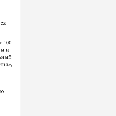
лся
е 100
ры и
льный
ния»,
по