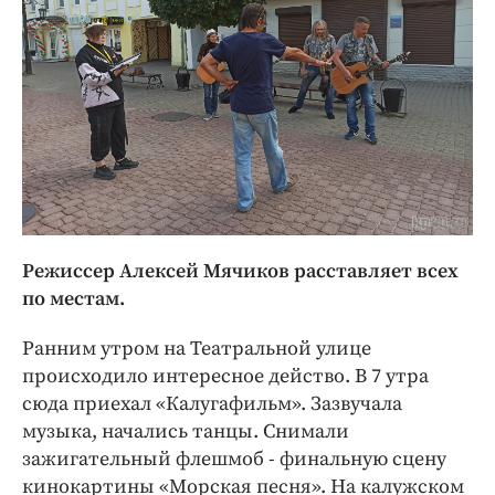
Интересное чтиво
Клиника года
Бренд года
Работодатель года
Режиссер Алексей Мячиков расставляет всех
по местам.
Ранним утром на Театральной улице
происходило интересное действо. В 7 утра
сюда приехал «Калугафильм». Зазвучала
музыка, начались танцы. Снимали
зажигательный флешмоб - финальную сцену
кинокартины «Морская песня». На калужском