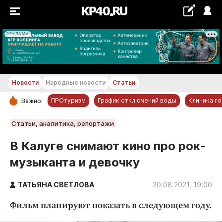
РЕКЛАМА
+18...+19 °С
Новости
Народные новости
Статьи
ПРОтуризм
График отключений воды
Клиника г
Важно:
РУБРИКИ
Статьи, аналитика, репортажи
Обнинск
В Калуге снимают кино про рок-
Новости компаний
музыканта и девочку
Статьи
Народные новости
ТАТЬЯНА СВЕТЛОВА
20.08.2021, 19:00
Авто и транспорт
Фильм планируют показать в следующем году.
Благоустройство