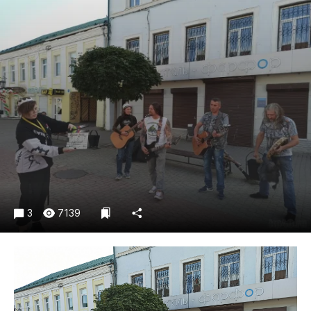
Криминал
Культура
Недвижимость и ЖКХ
Образование
Общество
Погода
Праздники
Происшествия
Спорт
Экономика и бизнес
3
7139
ПРОЕКТЫ
Блоги
Издания
Медиаперсона