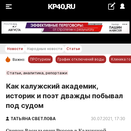
+21...+22 °С
РЕКЛАМА
Новости
Народные новости
Статьи
ПРОтуризм
График отключений воды
Клиника г
Важно:
РУБРИКИ
Статьи, аналитика, репортажи
Обнинск
Как калужский академик,
Новости компаний
историк и поэт дважды побывал
Статьи
под судом
Народные новости
Авто и транспорт
ТАТЬЯНА СВЕТЛОВА
30.07.2021, 17:30
Благоустройство
Степан Васильевич Руссов в Калужской