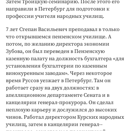
Затем Троицкую семинарию. После этого его
Интересное чтиво
направили в Петербург для подготовки к
Клиника года
профессии учителя народных училищ.
Бренд года
Работодатель года
7 лет Степан Васильевич преподавал в только
что открывшемся пензенском училище. А
потом, по желанию директора экономии
Зубова, он был переведен в Пензенскую
казенную палату на должность бухгалтера «для
установления бухгалтерии по казенным
винокуренным заводам». Через некоторое
время Руссов уезжает в Петербург. Там он
работает сразу на двух должностях: в
апелляционном департаменте Сената и в
канцелярии генерал-­прокурора. Он сделал
неплохую карьеру и дослужился до высоких
чинов. Работал директором Курских народных
училищ, затем в канцелярии генерал-­