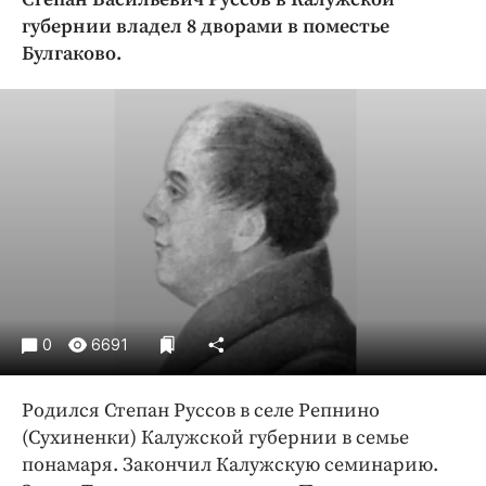
Криминал
губернии владел 8 дворами в поместье
Культура
Булгаково.
Недвижимость и ЖКХ
Образование
Общество
Погода
Праздники
Происшествия
Спорт
Экономика и бизнес
0
6691
ПРОЕКТЫ
Блоги
Родился Степан Руссов в селе Репнино
Издания
(Сухиненки) Калужской губернии в семье
Медиаперсона
понамаря. Закончил Калужскую семинарию.