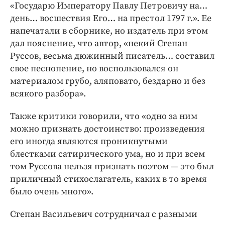
«Государю Императору Павлу Петровичу на…
день… восшествия Его… на престол 1797 г.». Ее
напечатали в сборнике, но издатель при этом
дал пояснение, что автор, «некий Степан
Руссов, весьма дюжинный писатель… составил
свое песнопение, но воспользовался он
материалом грубо, аляповато, бездарно и без
всякого разбора».
Также критики говорили, что «одно за ним
можно признать достоинство: произведения
его иногда являются проникнутыми
блестками сатирического ума, но и при всем
том Руссова нельзя признать поэтом — это был
приличный стихослагатель, каких в то время
было очень много».
Степан Васильевич сотрудничал с разными