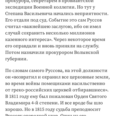
прокурора, секретарем в провиантской
экспедиции Военной коллегии. Но тут у
Степана Васильевича начались неприятности.
Его отдали под суд. Событие это сам Руссов
считал «важнейшею заслугою, ибо он имел
случай сохранить несколько миллионов
казенного интереса». Через некоторое время
его оправдали и вновь приняли на службу.
Потом назначили прокурором Волынской
губернии.
По словам самого Руссова, на этой должности
он «возвратил и охранил все церковные земли,
во время войны помещиками насильственно
от греко-российских церквей отбиравшиеся».
В 1811 году ему был пожалован Орден Святого
Владимира 4-й степени. И все вроде бы шло
хорошо. Но в 1815 году судьба преподносит
Руссову очередной удар. Один из его