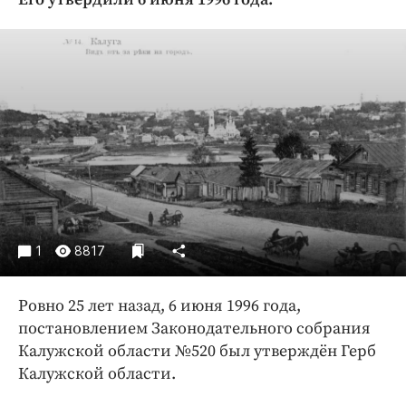
Криминал
Культура
Недвижимость и ЖКХ
Образование
Общество
Погода
Праздники
Происшествия
Спорт
1
8817
Экономика и бизнес
ПРОЕКТЫ
Ровно 25 лет назад, 6 июня 1996 года,
постановлением Законодательного собрания
Блоги
Калужской области №520 был утверждён Герб
Издания
Калужской области.
Медиаперсона