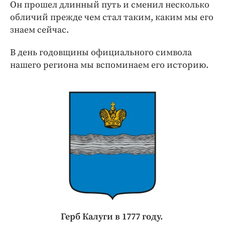
Интересное чтиво
Он прошел длинный путь и сменил несколько
обличий прежде чем стал таким, каким мы его
Клиника года
знаем сейчас.
Бренд года
Работодатель года
В день годовщины официального символа
нашего региона мы вспоминаем его историю.
Герб Калуги в 1777 году.