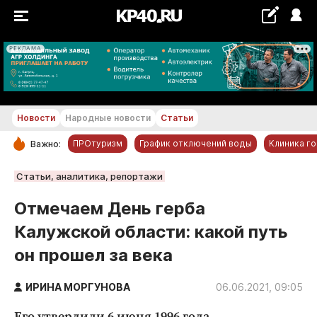
РЕКЛАМА
+29...+30 °С
Новости
Народные новости
Статьи
ПРОтуризм
График отключений воды
Клиника г
Важно:
РУБРИКИ
Статьи, аналитика, репортажи
Обнинск
Отмечаем День герба
Новости компаний
Калужской области: какой путь
Статьи
он прошел за века
Народные новости
Авто и транспорт
ИРИНА МОРГУНОВА
06.06.2021, 09:05
Благоустройство
Его утвердили 6 июня 1996 года.