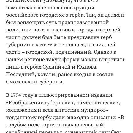
Кстати, стоит упомянуть, что в 1778
изменилась внешняя конструкция
российского городского герба. Так, он должен
был воплощать суть правительственной
политики по отношению к городу: в верхней
части должен был быть представлен герб
губернии в качестве основного, а в нижней
части – городской, подчиненный. Однако в
нашем регионе такую форму можно встретить
лишь в гербах Сухиничей и Юхнова.
Последний, кстати, ранее входил в состав
Смоленской губернии.
В 1794 году в иллюстрированном издании
«Изображение губернских, наместнических,
коллежских и всех штатских мундиров»
тогдашнему гербу дали еще одно описание: «В
голубом поле горизонтально извитый
серебряный переклад, означающий реку Оку,