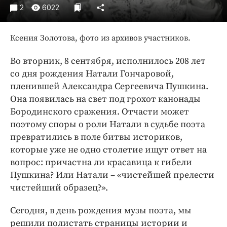
Интересное чтиво
2
6022
Клиника года
Бренд года
Ксения Золотова, фото из архивов участников.
Работодатель года
Во вторник, 8 сентября, исполнилось 208 лет
со дня рождения Натали Гончаровой,
пленившей Александра Сергеевича Пушкина.
Она появилась на свет под грохот канонады
Бородинского сражения. Отчасти может
поэтому споры о роли Натали в судьбе поэта
превратились в поле битвы историков,
которые уже не одно столетие ищут ответ на
вопрос: причастна ли красавица к гибели
Пушкина? Или Натали – «чистейшей прелести
чистейший образец?».
Сегодня, в день рождения музы поэта, мы
решили полистать страницы истории и