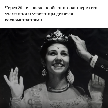
Криминал
Через 28 лет после необычного конкурса его
Культура
участники и участницы делятся
Недвижимость и ЖКХ
воспоминаниями
Образование
Общество
Погода
Праздники
Происшествия
Спорт
Экономика и бизнес
ПРОЕКТЫ
Блоги
Издания
Медиаперсона