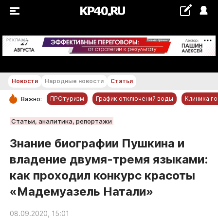
+29...+30 °С
РЕКЛАМА
Новости
Народные новости
Статьи
ПРОтуризм
График отключений воды
Клиника г
Важно:
РУБРИКИ
Статьи, аналитика, репортажи
Обнинск
Знание биографии Пушкина и
Новости компаний
владение двумя-тремя языками:
Статьи
как проходил конкурс красоты
Народные новости
«Мадемуазель Натали»
Авто и транспорт
Благоустройство
08.09.2020, 15:01