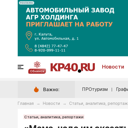
РЕКЛАМА
Новости
Обнинск
ПРОтуризм
Граф
Важно:
Главная
Новости
Статьи, аналитика, репортаж
→
→
Статьи, аналитика, репортажи