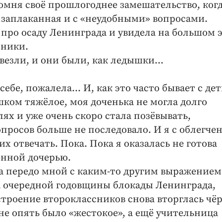
помня своё прошлогоднее замешательство, ког
 заплаканная и с «неудобными» вопросами.
 про осаду Ленинграда и увидела на большом 
ники.
 везли, и они были, как ледышки…
 себе, пожалела… И, как это часто бывает с де
шком тяжёлое, моя доченька не могла долго
ях и уже очень скоро стала позёвывать,
просов больше не последовало. И я с облегче
их отвечать. Пока. Пока я оказалась не готова
енной дочерью.
ла передо мной с каким-то другим выражением
а очередной годовщины блокады Ленинграда,
строение второклассников снова вторглась чё
ане опять было «жестокое», а ещё учительница