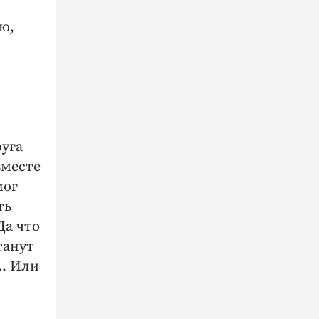
ью,
руга
вместе
мог
ть
Да что
танут
т… Или