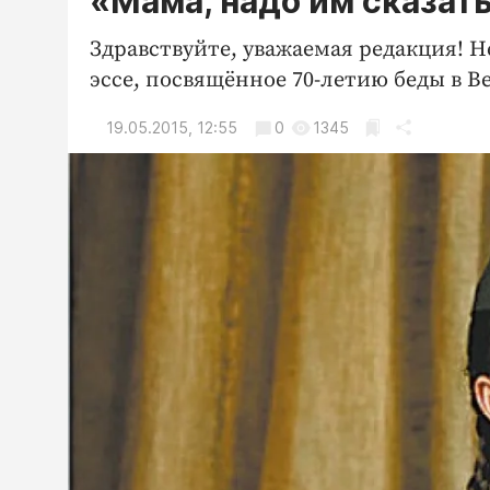
«Мама, надо им сказать
Здравствуйте, уважаемая редакция! Не
эссе, посвящённое 70-летию беды в В
19.05.2015, 12:55
0
1345