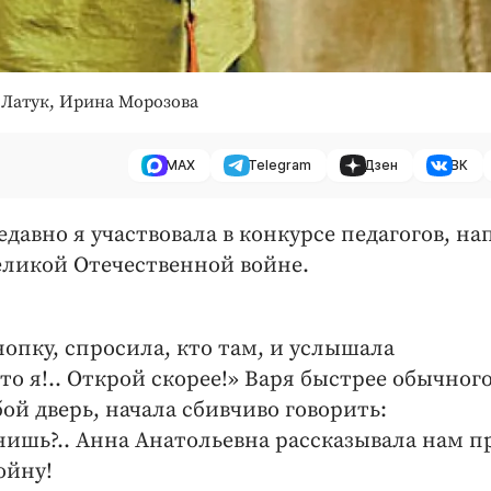
 Латук, Ирина Морозова
MAX
Telegram
Дзен
ВК
давно я участвовала в конкурсе педагогов, на
еликой Отечественной войне.
опку, спросила, кто там, и услышала
то я!.. Открой скорее!» Варя быстрее обычног
бой дверь, начала сбивчиво говорить:
нишь?.. Анна Анатольевна рассказывала нам п
ойну!