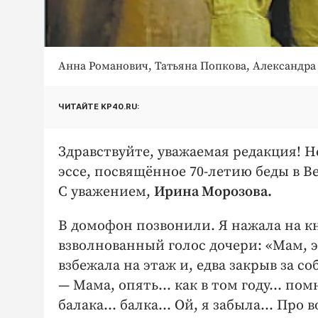
Анна Романович, Татьяна Попкова, Александра
ЧИТАЙТЕ KP40.RU:
Здравствуйте, уважаемая редакция! Не
эссе, посвящённое 70-летию беды в В
С уважением,
Ирина Морозова.
В домофон позвонили. Я нажала на кн
взволнованный голос дочери: «Мам, э
взбежала на этаж и, едва закрыв за со
— Мама, опять… как в том году… пом
балака… балка… Ой, я забыла… Про в