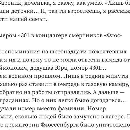
 Вареник, доченька, я скажу, как умею. «Лишь б
ши деточки… И, раз ты взрослеешь, я расскаж
сти нашей семьи.
мером 4301 в концлагере смертников «Флос-
о воспоминания на шестнадцати пожелтевших
я их и почему-то не могла отвести взгляда от
монович, дедушка Юра, номер 4301…
оём военном прошлом. Лишь в редкие минуты
лько раз ставили в очередь в газовую камеру,
обратно на работы отправляли». А дальше —
страданиях. Но о них легко было догадаться…
олучали номер вместо фамилии. Номер
вали, сколько людей было замучено в лагере. 
ко крематории Флоссенбурга было уничтожено