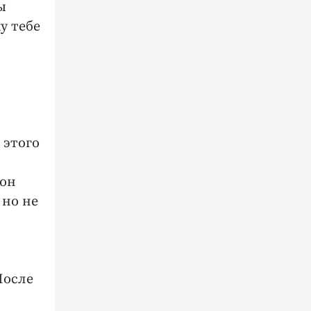
ы
у тебе
 этого
 он
 но не
После