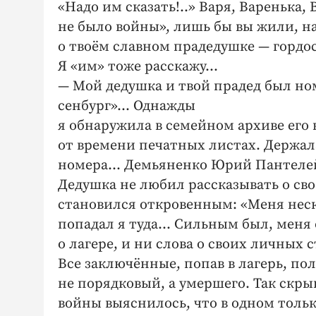
«Надо им сказать!..» Варя, Варенька,
не было войны», лишь бы вы жили, на
о твоём славном прадедушке — гордо
Я «им» тоже расскажу…
— Мой дедушка и твой прадед был но
сенбург»… Однажды
я обнаружила в семейном архиве ег
от времени печатных листах. Держала 
номера… Демьяненко Юрий Пантелей
Дедушка не любил рассказывать о св
становился откровенным: «Меня неско
попадал я туда… Сильным был, меня 
о лагере, и ни слова о своих личных 
Все заключённые, попав в лагерь, п
не порядковый, а умершего. Так скры
войны выяснилось, что в одном толь