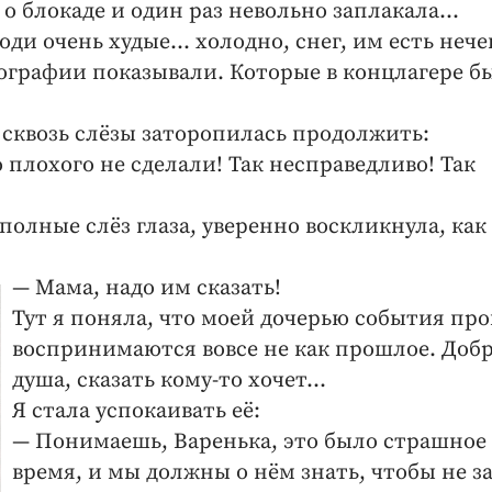
о блокаде и один раз невольно заплакала…
юди очень худые… холодно, снег, им есть нече
тографии показывали. Которые в концлагере б
 сквозь слёзы заторопилась продолжить:
о плохого не сделали! Так несправедливо! Так
полные слёз глаза, уверенно воскликнула, как
— Мама, надо им сказать!
Тут я поняла, что моей дочерью события пр
воспринимаются вовсе не как прошлое. Доб
душа, сказать кому-то хочет…
Я стала успокаивать её:
— Понимаешь, Варенька, это было страшное
время, и мы должны о нём знать, чтобы не з