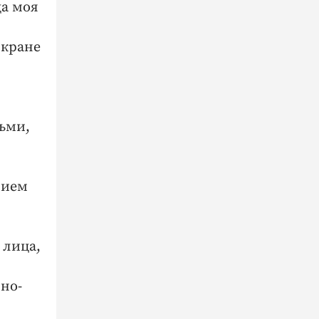
да моя
экране
тьми,
нием
 лица,
рно-