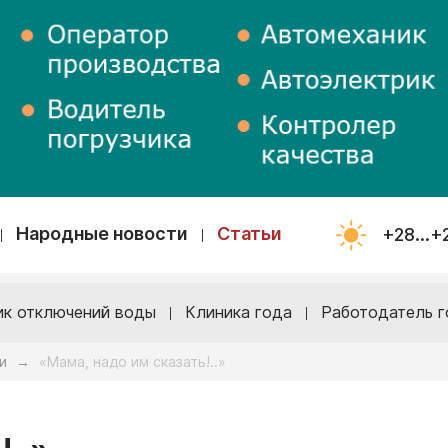
Народные новости
Статьи
+28...+
ик отключений воды
Клиника года
Работодатель г
и
«Мама, надо им сказать!..»
→