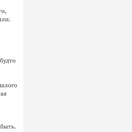
го,
ыли.
 будто
ошлого
рая
абыть.