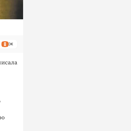
ОК
писала
о
ро