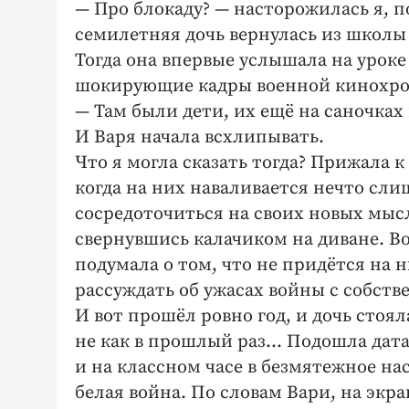
— Про блокаду? — насторожилась я, 
семилетняя дочь вернулась из школы
Тогда она впервые услышала на уроке
шокирующие кадры военной кинохро
— Там были дети, их ещё на саночках
И Варя начала всхлипывать.
Что я могла сказать тогда? Прижала к
когда на них наваливается нечто сли
сосредоточиться на своих новых мысл
свернувшись калачиком на диване. Во
подумала о том, что не придётся на н
рассуждать об ужасах войны с собств
И вот прошёл ровно год, и дочь стоя
не как в прошлый раз… Подошла дат
и на классном часе в безмятежное на
белая война. По словам Вари, на экр