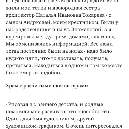
(тогда она называлась Казанской) в доме № 10
Интересное чтиво
жили мои тётки и двоюродная сестра -
Клиника года
архитектор Наталья Ивановна Токарева - с
Бренд года
сыном Андрюшей, моим крестником. Были у
Работодатель года
нас родственники и на ул. Знаменской. А я
курсировал между тремя домами, как гонец.
Мы обменивались информацией. Все люди
тогда постоянно были на ногах - надо было
куда-то идти, что-то доставать, получать,
прятаться. Находиться в одном и том же месте
было смерти подобно.
Храм с разбитыми скульптурами
- Рисовал я с раннего детства, и родные
помогали мне развивать эти способности.
Один дядя был художником, другой -
художником-графиком. Я очень интересовался