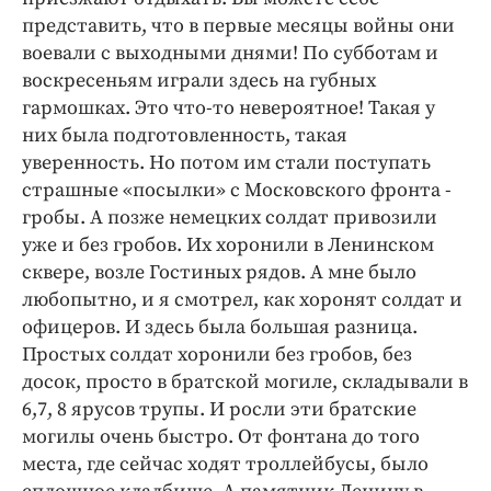
представить, что в первые месяцы войны они
воевали с выходными днями! По субботам и
воскресеньям играли здесь на губных
гармошках. Это что-то невероятное! Такая у
них была подготовленность, такая
уверенность. Но потом им стали поступать
страшные «посылки» с Московского фронта -
гробы. А позже немецких солдат привозили
уже и без гробов. Их хоронили в Ленинском
сквере, возле Гостиных рядов. А мне было
любопытно, и я смотрел, как хоронят солдат и
офицеров. И здесь была большая разница.
Простых солдат хоронили без гробов, без
досок, просто в братской могиле, складывали в
6,7, 8 ярусов трупы. И росли эти братские
могилы очень быстро. От фонтана до того
места, где сейчас ходят троллейбусы, было