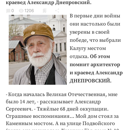
краевед Александр Днепровский.
Криминал
0
1206
Культура
В первые дни войны
Недвижимость и ЖКХ
они настолько были
Образование
уверены в своей
Общество
победе, что выбрали
Погода
Калугу местом
Праздники
отдыха.
Об этом
помнит архитектор
Происшествия
и краевед Александр
Спорт
ДНЕПРОВСКИЙ.
Экономика и бизнес
ПРОЕКТЫ
- Когда началась Великая Отечественная, мне
было 14 лет, - рассказывает Александр
Блоги
Сергеевич. - Тяжёлые 68 дней оккупации.
Издания
Страшные воспоминания… Мой дом стоял за
Медиаперсона
Каменным мостом. А на улице Подвойского