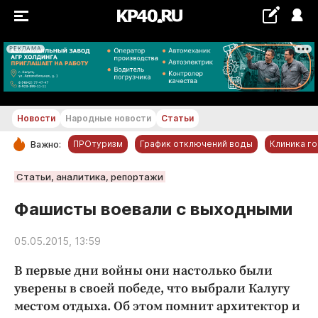
РЕКЛАМА
+21...+22 °С
Новости
Народные новости
Статьи
ПРОтуризм
График отключений воды
Клиника г
Важно:
РУБРИКИ
Статьи, аналитика, репортажи
Обнинск
Фашисты воевали с выходными
Новости компаний
05.05.2015, 13:59
Статьи
Народные новости
В первые дни войны они настолько были
Авто и транспорт
уверены в своей победе, что выбрали Калугу
местом отдыха. Об этом помнит архитектор и
Благоустройство