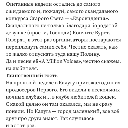
Интересное чтиво
Cчитанные недели остались до самого
Клиника года
ожидаемого и, пожалуй, самого скандального
конкурса Старого Света — «Евровидения».
Бренд года
Скандального не только благодаря бородатой
Работодатель года
девушке (прости, Господи) Кончите Вурст.
Говорят, в этот раз организаторы постараются
переплюнуть самих себя. Честно сказать, как-
то жалко отпускать туда нашу Полину.
Да и песня её «A Million Voices», честно скажем,
на любителя.
Таинственный гость
На прошлой неделе в Калугу приезжал один из
продюсеров Первого. Его видели в нескольких
ночных клубах и… в клубе любителей кошек.
С какой целью он там оказался, мы не сразу
поняли. Но Калуга — город маленький, все всё
друг про друга знают. Так случилось
и в этот раз.