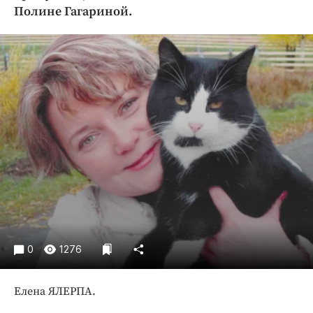
Криминал
Полине Гагариной.
Культура
Недвижимость и ЖКХ
Образование
Общество
Погода
Праздники
Происшествия
Спорт
Экономика и бизнес
ПРОЕКТЫ
0
1276
Блоги
Издания
Елена ЯЛЕРПА.
Медиаперсона