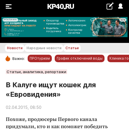
РЕКЛАМА
+16...+17 °С
Новости
Народные новости
Статьи
ПРОтуризм
График отключений воды
Клиника г
Важно:
РУБРИКИ
Статьи, аналитика, репортажи
Обнинск
В Калуге ищут кошек для
Новости компаний
«Евровидения»
Статьи
Народные новости
02.04.2015, 08:50
Авто и транспорт
Похоже, продюсеры Первого канала
Благоустройство
придумали, кто и как поможет победить