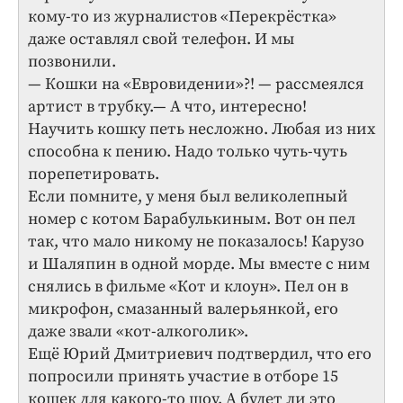
кому-то из журналистов «Перекрёстка»
даже оставлял свой телефон. И мы
позвонили.
— Кошки на «Евровидении»?! — рассмеялся
артист в трубку.— А что, интересно!
Научить кошку петь несложно. Любая из них
способна к пению. Надо только чуть-чуть
порепетировать.
Если помните, у меня был великолепный
номер с котом Барабулькиным. Вот он пел
так, что мало никому не показалось! Карузо
и Шаляпин в одной морде. Мы вместе с ним
снялись в фильме «Кот и клоун». Пел он в
микрофон, смазанный валерьянкой, его
даже звали «кот-алкоголик».
Ещё Юрий Дмитриевич подтвердил, что его
попросили принять участие в отборе 15
кошек для какого-то шоу. А будет ли это