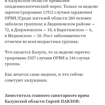
В Калужской области превышен
Интересное чтиво
эпидемиологический порог. Только за неделю
Клиника года
зарегистрировано 11912 случаев заражения
Бренд года
ОРВИ.?Среди жителей области 260 человек
Работодатель года
заболели гриппом: в Людиновском районе —
72, в Дзержинском — 10, в Барятинском — 6,
в Медынском — 10. Рост заболеваемости
отмечен во всех возрастных группах.
Что касается Калуги, то за неделю зарегис­
трировано 5357 случаев ОРВИ и 144 случая
гриппа.
Как лечатся сами медики, и что сейчас
советуют калужанам.
Заместитель главного санитарного врача
Калужской области Сергей ПАВЛОВ: