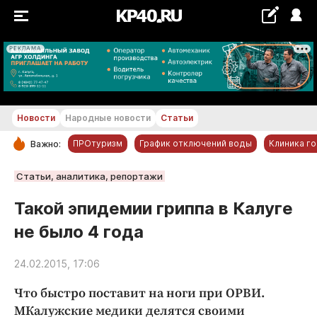
РЕКЛАМА
+24...+25 °С
Новости
Народные новости
Статьи
ПРОтуризм
График отключений воды
Клиника г
Важно:
РУБРИКИ
Статьи, аналитика, репортажи
Обнинск
Такой эпидемии гриппа в Калуге
Новости компаний
не было 4 года
Статьи
Народные новости
24.02.2015, 17:06
Авто и транспорт
Что быстро поставит на ноги при ОРВИ.
Благоустройство
МКалужские медики делятся своими