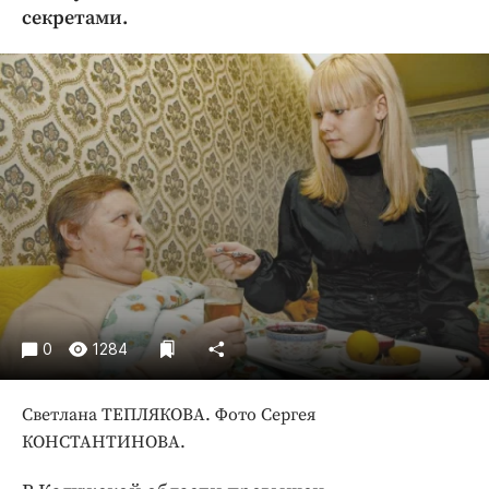
Криминал
секретами.
Культура
Недвижимость и ЖКХ
Образование
Общество
Погода
Праздники
Происшествия
Спорт
Экономика и бизнес
0
1284
ПРОЕКТЫ
Блоги
Светлана ТЕПЛЯКОВА. Фото Сергея
Издания
КОНСТАНТИНОВА.
Медиаперсона