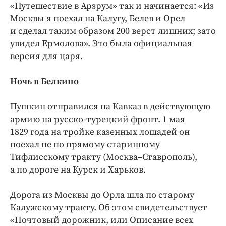
Интересное чтиво
«Путешествие в Арзрум» так и начинается: «Из
Москвы я поехал на Калугу, Белев и Орел
Клиника года
и сделал таким образом 200 верст лишних; зато
Бренд года
увидел Ермолова». Это была официальная
Работодатель года
версия для царя.
Ночь в Белкино
Пушкин отправился на Кавказ в действующую
армию на русско-турецкий фронт. 1 мая
1829 года на тройке казенных лошадей он
поехал не по прямому старинному
Тифлисскому тракту (Москва–Ставрополь),
а по дороге на Курск и Харьков.
Дорога из Москвы до Орла шла по старому
Калужскому тракту. Об этом свидетельствует
«Почтовый дорожник, или Описание всех