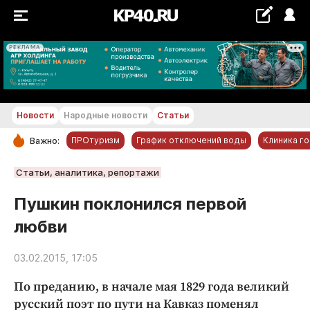
РЕКЛАМА
+24...+25 °С
Новости
Народные новости
Статьи
ПРОтуризм
График отключений воды
Клиника г
Важно:
РУБРИКИ
Статьи, аналитика, репортажи
Обнинск
Пушкин поклонился первой
Новости компаний
любви
Статьи
Народные новости
03.02.2015, 17:05
Авто и транспорт
По преданию, в начале мая 1829 года великий
Благоустройство
русский поэт по пути на Кавказ поменял