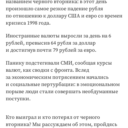
названием черного вторника: в этот день
Интересное чтиво
произошло самое резкое падение рубля
Клиника года
по отношению к доллару США и евро со времен
Бренд года
кризиса 1998 года.
Работодатель года
Иностранные валюты выросли за день на 6
рублей, превысив 64 рубля за доллар
и достигнув почти 79 рублей за евро.
Панику подстегивали СМИ, сообщая курсы
валют, как сводки с фронта. Вслед
за экономическим потрясением начались
и социальные пертурбации: в эмоциональном
порыве люди стали совершать необдуманные
поступки.
Кто выиграл и кто потерял от черного
вторника? Мы рассуждаем об этом, пройдясь