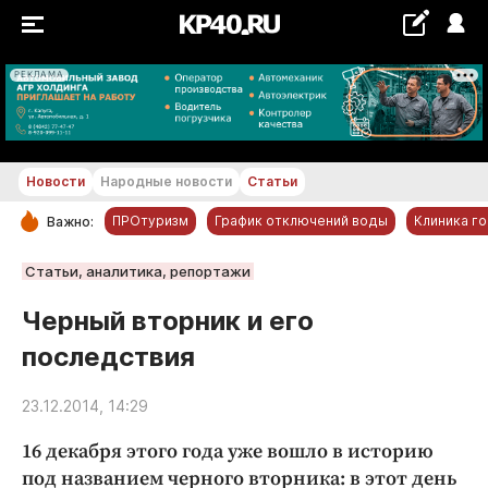
РЕКЛАМА
+23...+24 °С
Новости
Народные новости
Статьи
ПРОтуризм
График отключений воды
Клиника г
Важно:
РУБРИКИ
Статьи, аналитика, репортажи
Обнинск
Черный вторник и его
Новости компаний
последствия
Статьи
Народные новости
23.12.2014, 14:29
Авто и транспорт
16 декабря этого года уже вошло в историю
Благоустройство
под названием черного вторника: в этот день