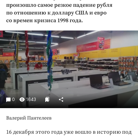
Криминал
произошло самое резкое падение рубля
по отношению к доллару США и евро
Культура
со времен кризиса 1998 года.
Недвижимость и ЖКХ
Образование
Общество
Погода
Праздники
Происшествия
Спорт
Экономика и бизнес
ПРОЕКТЫ
0
1643
Блоги
Валерий Пантелеев
Издания
Медиаперсона
16 декабря этого года уже вошло в историю под