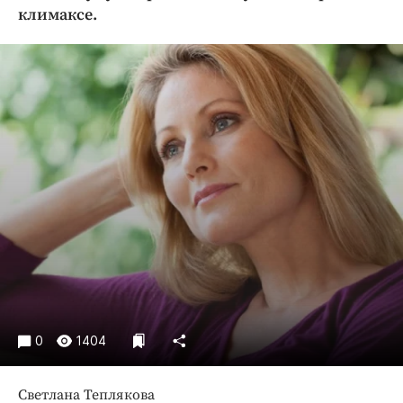
Криминал
климаксе.
Культура
Недвижимость и ЖКХ
Образование
Общество
Погода
Праздники
Происшествия
Спорт
Экономика и бизнес
ПРОЕКТЫ
Блоги
0
1404
Издания
Медиаперсона
Светлана Теплякова