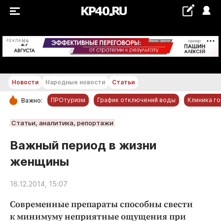
+27...+28 °С
РЕКЛАМА
Новости
Народные новости
Статьи
ПРОтуризм
График отключений воды
Клиника г
Важно:
РУБРИКИ
Статьи, аналитика, репортажи
Обнинск
Важный период в жизни
Новости компаний
женщины
Статьи
Народные новости
16.12.2014, 15:07
Авто и транспорт
Современные препараты способны свести
Благоустройство
к минимуму неприятные ощущения при