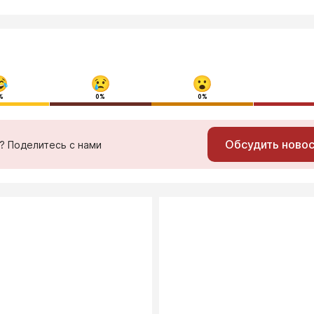
%
0%
0%
Обсудить ново
ь? Поделитесь с нами