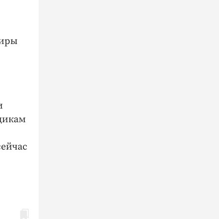
тиры
и
щикам
сейчас