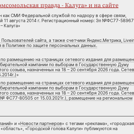
мсомольская правда - Калуга» и на сайте
н как СМИ Федеральной службой по надзору в сфере связи,
 11 августа 2014 г. Регистрационный номер: Эл №ФС77-58967
– Калуга»
 Пользователей сайта, а также счетчики Яндекс.Метрика, Livein
я в Политике по защите персональных данных.
г по размещению на страницах сетевого издания для размеще
збирательной кампании по выборам в Государственную Думу
го созыва, назначенных на 18 – 20 сентября 2026 года. Сете
.2014г.)
»
г по размещению на страницах сетевого издания для размеще
збирательной кампании по выборам в Государственную Думу
го созыва, назначенных на 18 – 20 сентября 2026 года. Сете
 № ФС77-80505 от 15.03.2021г.), размещение на региональном
паний
» и «
Новости партнеров
» с тегами «реклама», «городская
 «область», «Городской голова Калуги» публикуются на