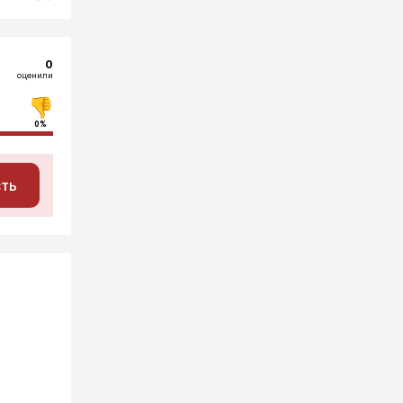
0
оценили
0%
сть