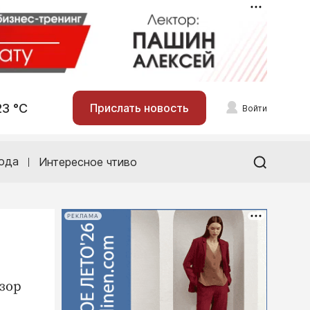
23 °С
Прислать новость
Войти
ода
Интересное чтиво
РЕКЛАМА
зор