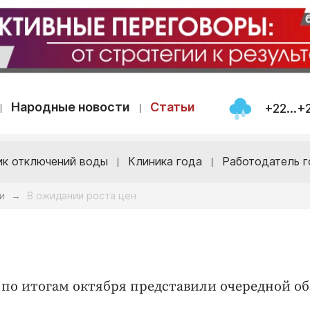
Народные новости
Статьи
+22...+
ик отключений воды
Клиника года
Работодатель г
и
В ожидании роста цен
→
по итогам октября представили очередной об