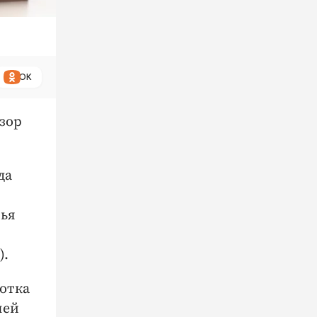
ОК
зор
да
лья
).
сотка
лей