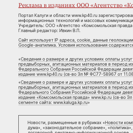
Реклама в изданиях ООО «Агентство «Ко
Портал Калуги и области www.kp40.ru зарегистрирова
информационных технологий и массовых коммуникаций
Учредитель: ООО «Агентство «Комсомольская правда 
Главный редактор: Ивкин В.П.
Сайт использует IP адреса, cookie, данные геолокации
Google-анатилика. Условия использования содержатс
«
Сведения о размере и других условиях оплаты услу
предвыборных, агитационных материалов в период и
Федерального Собрания Российской Федерации девято
издание www.kp40.ru (св-во Эл № ФС77-58967 от 11.08
«
Сведения о размере и других условиях оплаты услу
предвыборных, агитационных материалов в период и
Федерального Собрания Российской Федерации девято
издание «Комсомольская правда» www.kp.ru (св-во Эл
сегменте сайта: www.kaluga.kp.ru
»
Новости, размещенные в рубриках «
Новости ком
дума», «законодательное собрание», «политика»,
договорной, рекламно-информационной основе.