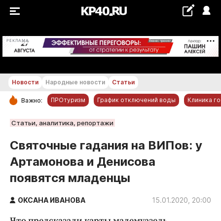
+20...+21 °С
РЕКЛАМА
Новости
Народные новости
Статьи
ПРОтуризм
График отключений воды
Клиника г
Важно:
РУБРИКИ
Статьи, аналитика, репортажи
Обнинск
Святочные гадания на ВИПов: у
Новости компаний
Артамонова и Денисова
Статьи
появятся младенцы
Народные новости
Авто и транспорт
ОКСАНА ИВАНОВА
15.01.2020, 20:00
Благоустройство
Что предсказали карты мадемуазель