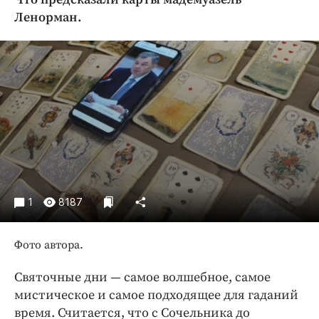
Криминал
Ленорман.
Культура
Недвижимость и ЖКХ
Образование
Общество
Погода
Праздники
Происшествия
Спорт
Экономика и бизнес
1
8187
ПРОЕКТЫ
Фото автора.
Блоги
Святочные дни — ​самое волшебное, самое
Издания
мистическое и самое подходящее для гаданий
Медиаперсона
время. Считается, что с Сочельника до