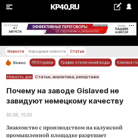
+20...+21 °С
РЕКЛАМА
Новости
Народные новости
Статьи
ПРОтуризм
График отключений воды
Клиника г
Важно:
РУБРИКИ
Новость дня
Статьи, аналитика, репортажи
Обнинск
Почему на заводе Gislaved не
Новости компаний
завидуют немецкому качеству
Статьи
Народные новости
30.06, 15:35
Авто и транспорт
Знакомство с производством на калужской
Благоустройство
промышленной площадке разрушает