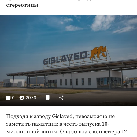
Криминал
стереотипы.
Культура
Недвижимость и ЖКХ
Образование
Общество
Погода
Праздники
Происшествия
Спорт
Экономика и бизнес
0
2979
ПРОЕКТЫ
Блоги
Подходя к заводу Gislaved, невозможно не
Издания
заметить памятник в честь выпуска 10-
Медиаперсона
миллионной шины. Она сошла с конвейера 12