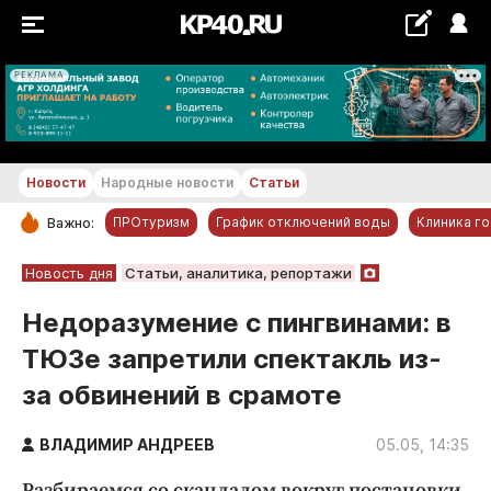
РЕКЛАМА
+26...+27 °С
Новости
Народные новости
Статьи
ПРОтуризм
График отключений воды
Клиника г
Важно:
РУБРИКИ
Новость дня
Статьи, аналитика, репортажи
Обнинск
Недоразумение с пингвинами: в
Новости компаний
ТЮЗе запретили спектакль из-
Статьи
за обвинений в срамоте
Народные новости
Авто и транспорт
ВЛАДИМИР АНДРЕЕВ
05.05, 14:35
Благоустройство
Разбираемся со скандалом вокруг постановки