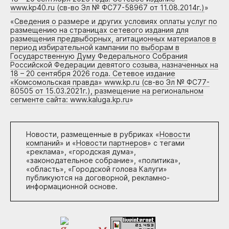
www.kp40.ru (св-во Эл № ФС77-58967 от 11.08.2014г.)
»
«
Сведения о размере и других условиях оплаты услуг по
размещению на страницах сетевого издания для
размещения предвыборных, агитационных материалов в
период избирательной кампании по выборам в
Государственную Думу Федерального Собрания
Российской Федерации девятого созыва, назначенных на
18 – 20 сентября 2026 года. Сетевое издание
«Комсомольская правда» www.kp.ru (св-во Эл № ФС77-
80505 от 15.03.2021г.), размещение на региональном
сегменте сайта: www.kaluga.kp.ru
»
Новости, размещенные в рубриках «
Новости
компаний
» и «
Новости партнеров
» с тегами
«реклама», «городская дума»,
«законодательное собрание», «политика»,
«область», «Городской голова Калуги»
публикуются на договорной, рекламно-
информационной основе.