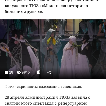
Криминал
калужского ТЮЗа «Маленькая история о
Культура
больших друзьях».
Недвижимость и ЖКХ
Образование
Общество
Погода
Праздники
Происшествия
Спорт
Экономика и бизнес
28
8915
ПРОЕКТЫ
Блоги
Фото - скриншоты видеозаписи спектакля.
Издания
28 апреля администрация ТЮЗа заявила о
Медиаперсона
снятии этого спектакля с репертуарной