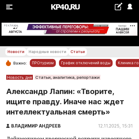
+18...+19 °С
РЕКЛАМА
Новости
Народные новости
Статьи
ПРОтуризм
График отключений воды
Клиника г
Важно:
РУБРИКИ
Новость дня
Статьи, аналитика, репортажи
Обнинск
Александр Лапин: «Творите,
Новости компаний
ищите правду. Иначе нас ждет
Статьи
интеллектуальная смерть»
Народные новости
Авто и транспорт
ВЛАДИМИР АНДРЕЕВ
12.11.2025, 15:31
Благоустройство
Лейтмотивом творческой встречи известного