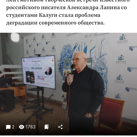
Криминал
российского писателя Александра Лапина со
Культура
студентами Калуги стала проблема
деградации современного общества.
Недвижимость и ЖКХ
Образование
Общество
Погода
Праздники
Происшествия
Спорт
Экономика и бизнес
ПРОЕКТЫ
Блоги
Издания
2
1783
Медиаперсона