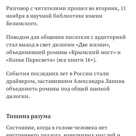
Интересное чтиво
Разговор с читателями прошел во вторник, 11
Клиника года
ноября в научной библиотеке имени
Бренд года
Белинского.
Работодатель года
Поводом для общения писателя с аудиторией
стал выход в свет дилогии «Две жизни»,
объединившей романы «Крымский мост» и
«Копье Пересвета» (все книги 16+).
События последних лет в России стали
драйвером, заставившим Александра Лапина
объединить романы под общей шапкой
дилогии.
Тишина разума
Состояние, когда в голове человека нет
внутреннего диалога, навязчивых мыслей и