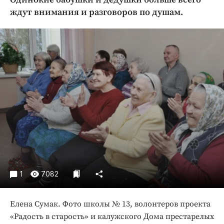
Криминал
ждут внимания и разговоров по душам.
Культура
Недвижимость и ЖКХ
Образование
Общество
Погода
Праздники
Происшествия
Спорт
Экономика и бизнес
ПРОЕКТЫ
1
7082
Блоги
Издания
Елена Сумак. Фото школы № 13, волонтеров проекта
Медиаперсона
«Радость в старость» и калужского Дома престарелых