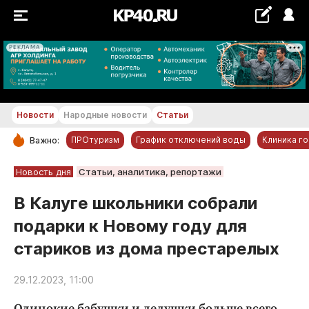
РЕКЛАМА
+23...+24 °С
Новости
Народные новости
Статьи
ПРОтуризм
График отключений воды
Клиника г
Важно:
РУБРИКИ
Новость дня
Статьи, аналитика, репортажи
Обнинск
В Калуге школьники собрали
Новости компаний
подарки к Новому году для
Статьи
стариков из дома престарелых
Народные новости
Авто и транспорт
29.12.2023, 11:00
Благоустройство
Одинокие бабушки и дедушки больше всего