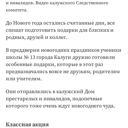
Интересное чтиво
и инвалидов. Видео калужского Следственного
Клиника года
комитета.
Бренд года
До Нового года остались считанные дни, все
Работодатель года
спешат подготовить подарки для близких и
родных, друзей и коллег.
В преддверии новогодних праздников ученики
школы № 13 города Калуги дружно готовили
особенные подарки, которые в этот раз
предназначались вовсе не друзьям, родителям
или учителям.
Они отправлялись в калужский Дом
престарелых и инвалидов, подопечные
которого тоже очень ждут новогоднего чуда.
Классная акция