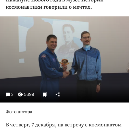
Криминал
космонавтики говорили о мечтах.
Культура
Недвижимость и ЖКХ
Образование
Общество
Погода
Праздники
Происшествия
Спорт
Экономика и бизнес
ПРОЕКТЫ
3
5698
Блоги
Фото автора
Издания
Медиаперсона
В четверг, 7 декабря, на встречу с космонавтом