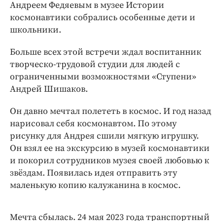
Интересное чтиво
Андреем Федяевым в музее Истории
космонавтики собрались особенные дети и
Клиника года
школьники.
Бренд года
Работодатель года
Больше всех этой встречи ждал воспитанник
творческо-трудовой студии для людей с
ограниченными возможностями «Ступени»
Андрей Шишаков.
Он давно мечтал полететь в космос. И год назад
нарисовал себя космонавтом. По этому
рисунку для Андрея сшили мягкую игрушку.
Он взял ее на экскурсию в музей космонавтики
и покорил сотрудников музея своей любовью к
звёздам. Появилась идея отправить эту
маленькую копию калужанина в космос.
Мечта сбылась. 24 мая 2023 года транспортный