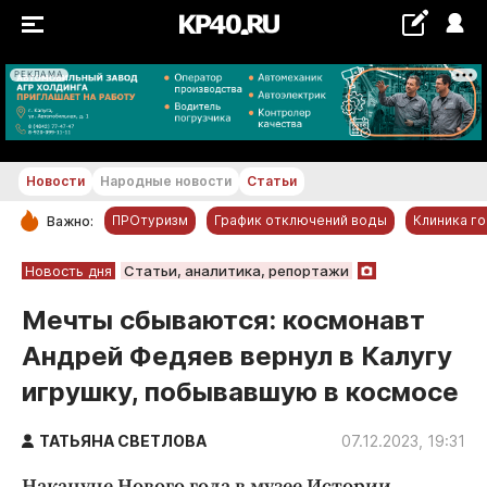
РЕКЛАМА
+22...+23 °С
Новости
Народные новости
Статьи
ПРОтуризм
График отключений воды
Клиника г
Важно:
РУБРИКИ
Новость дня
Статьи, аналитика, репортажи
Обнинск
Мечты сбываются: космонавт
Новости компаний
Андрей Федяев вернул в Калугу
Статьи
игрушку, побывавшую в космосе
Народные новости
Авто и транспорт
ТАТЬЯНА СВЕТЛОВА
07.12.2023, 19:31
Благоустройство
Накануне Нового года в музее Истории