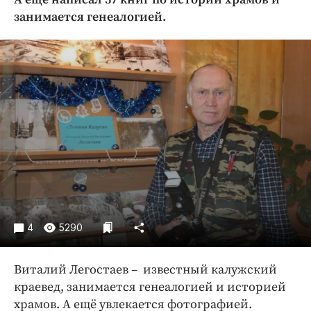
Криминал
занимается генеалогией.
Культура
Недвижимость и ЖКХ
Образование
Общество
Погода
Праздники
Происшествия
Спорт
Экономика и бизнес
ПРОЕКТЫ
4
5290
Блоги
Виталий Легостаев – известный калужский
Издания
краевед, занимается генеалогией и историей
Медиаперсона
храмов. А ещё увлекается фотографией.