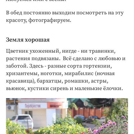
Интересное чтиво
Клиника года
В обед постоянно выходим посмотреть на эту
Бренд года
красоту, фотографируем.
Работодатель года
Земля хорошая
Цветник ухоженный, нигде - ни травинки,
растения подвязаны. Всё сделано с любовью и
заботой. Здесь - разные сорта гортензии,
хризантемы, ноготки, мирабилис (ночная
красавица), бархатцы, ромашки, астры,
вьюнок, кустики сирень и маленькие ёлочки.