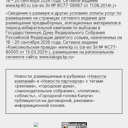
18 – 20 сентября 2026 года. Сетевое издание
www.kp40.ru (св-во Эл № ФС77-58967 от 11.08.2014г.)
»
«
Сведения о размере и других условиях оплаты услуг по
размещению на страницах сетевого издания для
размещения предвыборных, агитационных материалов в
период избирательной кампании по выборам в
Государственную Думу Федерального Собрания
Российской Федерации девятого созыва, назначенных на
18 – 20 сентября 2026 года. Сетевое издание
«Комсомольская правда» www.kp.ru (св-во Эл № ФС77-
80505 от 15.03.2021г.), размещение на региональном
сегменте сайта: www.kaluga.kp.ru
»
Новости, размещенные в рубриках «
Новости
компаний
» и «
Новости партнеров
» с тегами
«реклама», «городская дума»,
«законодательное собрание», «политика»,
«область», «Городской голова Калуги»
публикуются на договорной, рекламно-
информационной основе.