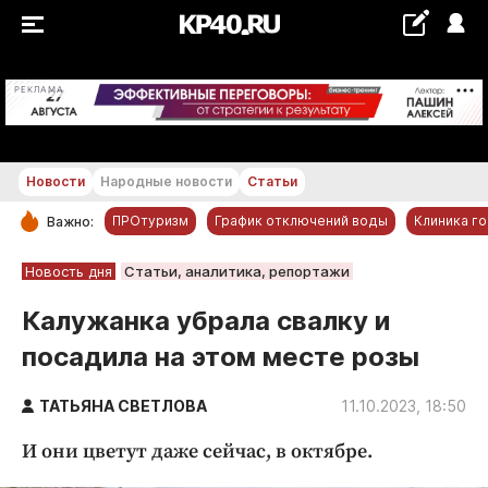
+22...+23 °С
РЕКЛАМА
Новости
Народные новости
Статьи
ПРОтуризм
График отключений воды
Клиника г
Важно:
РУБРИКИ
Новость дня
Статьи, аналитика, репортажи
Обнинск
Калужанка убрала свалку и
Новости компаний
посадила на этом месте розы
Статьи
Народные новости
ТАТЬЯНА СВЕТЛОВА
11.10.2023, 18:50
Авто и транспорт
И они цветут даже сейчас, в октябре.
Благоустройство