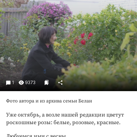
Криминал
Культура
Недвижимость и ЖКХ
Образование
Общество
Погода
Праздники
Происшествия
Спорт
1
9373
Экономика и бизнес
ПРОЕКТЫ
Фото автора и из архива семьи Белан
Блоги
Уже октябрь, а возле нашей редакции цветут
Издания
роскошные розы: белые, розовые, красные.
Медиаперсона
Любуемся ими с весны.