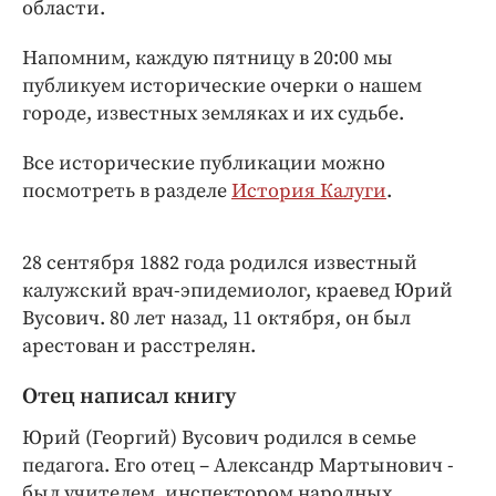
Интересное чтиво
области.
Клиника года
Напомним, каждую пятницу в 20:00 мы
Бренд года
публикуем исторические очерки о нашем
Работодатель года
городе, известных земляках и их судьбе.
Все исторические публикации можно
посмотреть в разделе
История Калуги
.
28 сентября 1882 года родился известный
калужский врач-эпидемиолог, краевед Юрий
Вусович. 80 лет назад, 11 октября, он был
арестован
и
расстрелян.
Отец написал книгу
Юрий (Георгий) Вусович родился в семье
педагога. Его отец – Александр Мартынович -
был учителем, инспектором народных