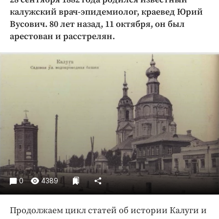
Криминал
калужский врач-эпидемиолог, краевед Юрий
Культура
Вусович. 80 лет назад, 11 октября, он был
арестован и расстрелян.
Недвижимость и ЖКХ
Образование
Общество
Погода
Праздники
Происшествия
Спорт
Экономика и бизнес
ПРОЕКТЫ
Блоги
0
4389
Издания
Медиаперсона
Продолжаем цикл статей об истории Калуги и