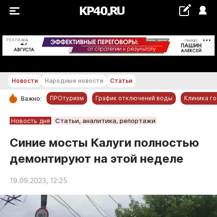
+22...+23 °С
РЕКЛАМА
Новости
Народные новости
Статьи
ПРОтуризм
График отключений воды
Клиника г
Важно:
РУБРИКИ
Новость дня
Статьи, аналитика, репортажи
Обнинск
Синие мосты Калуги полностью
Новости компаний
демонтируют на этой неделе
Статьи
Народные новости
19.09.2023, 12:25
Авто и транспорт
Благоустройство