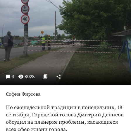
Криминал
Культура
Недвижимость и ЖКХ
Образование
Общество
Погода
Праздники
Происшествия
Спорт
6
8028
Экономика и бизнес
София Фирсова
ПРОЕКТЫ
Блоги
По еженедельной традиции в понедельник, 18
сентября, Городской голова Дмитрий Денисов
Издания
обсудил на планерке проблемы, касающиеся
Медиаперсона
всех сфер жизни города.