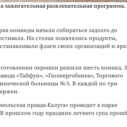
ла зажигательная развлекательная программа.
рка команды начали собираться задолго до
естиваля. На столах появлялись продукты,
станавливали флаги своих организаций и ярк
иготовлении окрошки решили шесть команд. 
авода «Тайфун», «Газэнергобанка», Торгового
линической больницы № 5. В каждой по три
держки.
мольская правда-Калуга» проводит в парке
. В прошлом году праздник летнего супа прошё