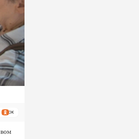
ОК
твом