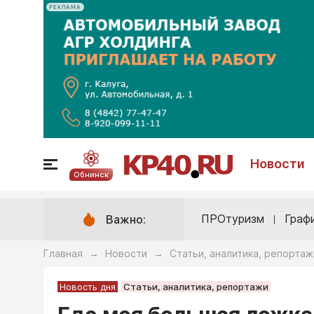
РЕКЛАМА
Новости
Обнинск
ПРОтуризм
Граф
Важно:
Главная
Новости
Статьи, аналитика, репортаж
→
→
Новость дня
Статьи, аналитика, репортажи