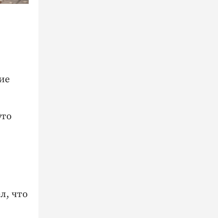
ие
Это
л, что