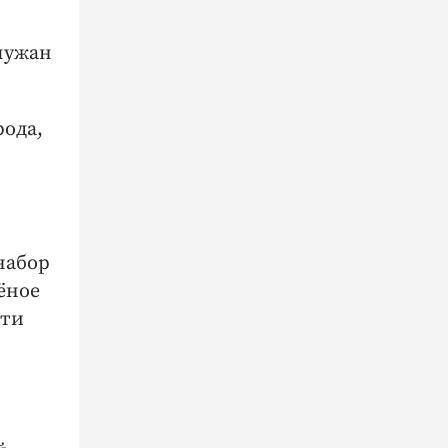
лужан
рода,
набор
ёное
сти