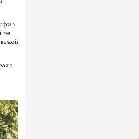
й
кефир.
й не
свежей
валя