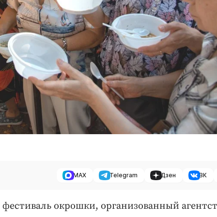
MAX
Telegram
Дзен
ВК
шёл фестиваль окрошки, организованный агентс