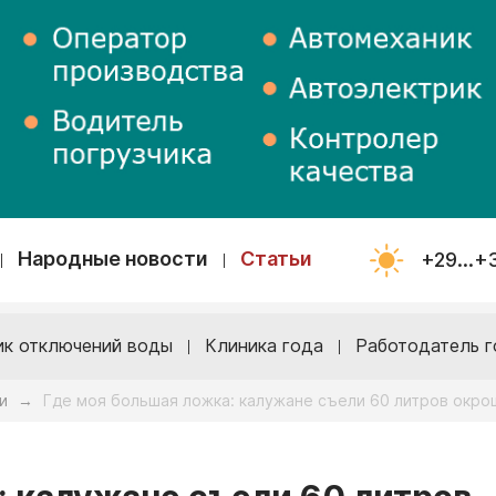
Народные новости
Статьи
+29...+
ик отключений воды
Клиника года
Работодатель г
и
Где моя большая ложка: калужане съели 60 литров окрош
→