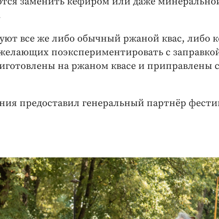
аются заменить кефиром или даже минерально
…
зуют все же либо обычный ржаной квас, либо 
 желающих поэкспериментировать с заправко
риготовлены на ржаном квасе и приправлены 
ения предоставил генеральный партнёр фести