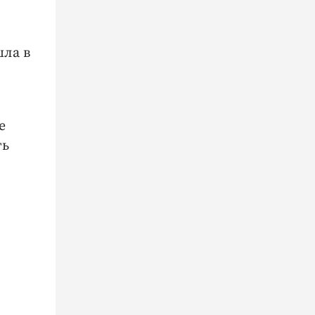
шла в
е
ть