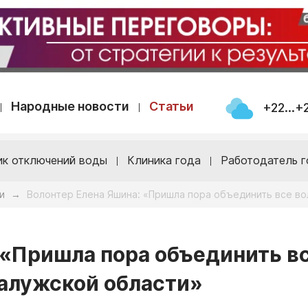
Народные новости
Статьи
+22...+
ик отключений воды
Клиника года
Работодатель г
и
Волонтер Елена Яшина: «Пришла пора объединить все во
→
 «Пришла пора объединить в
алужской области»