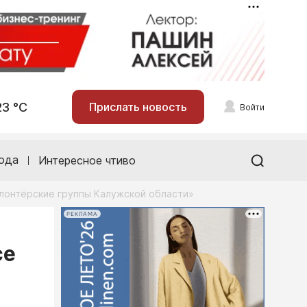
23 °С
Прислать новость
Войти
ода
Интересное чтиво
лонтёрские группы Калужской области»
РЕКЛАМА
се