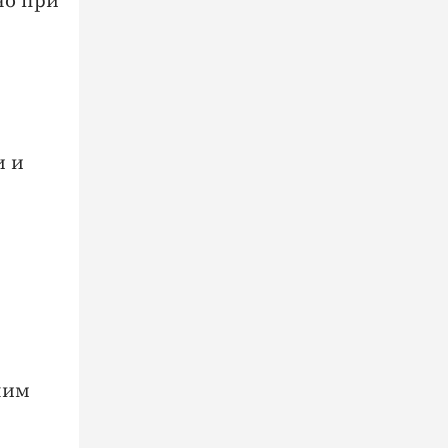
но при
и и
ним