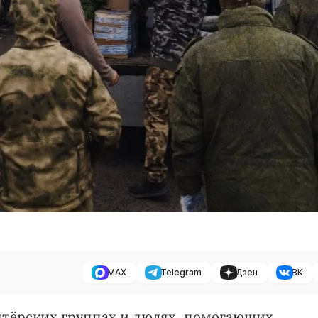
MAX
Telegram
Дзен
ВК
нтёрских группах и людях, помогающих