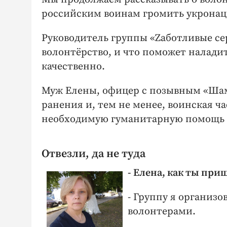
российским воинам громить укронац
Руководитель группы «Zаботливые сер
волонтёрство, и что поможет налади
качественно.
Муж Елены, офицер с позывным «Шам
ранения и, тем не менее, воинская ч
необходимую гуманитарную помощь 
Отвезли, да не туда
- Елена, как ты при
- Группу я организо
волонтерами.