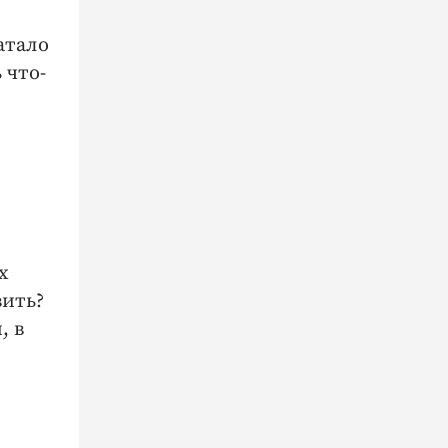
атало
 что-
х
вить?
, в