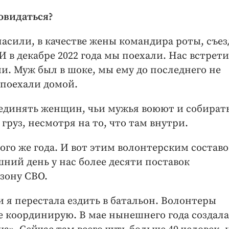
повидаться?
ласили, в качестве жены командира роты, съез
 И в декабре 2022 года мы поехали. Нас встрет
и. Муж был в шоке, мы ему до последнего не
 поехали домой.
ъединять женщин, чьи мужья воюют и собират
руз, несмотря на то, что там внутри.
того же года. И вот этим волонтерским состав
шний день у нас более десяти поставок
зону СВО.
и я перестала ездить в батальон. Волонтеры
те координирую. В мае нынешнего года создала