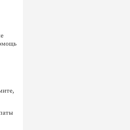
ые
помощь
мите,
опаты