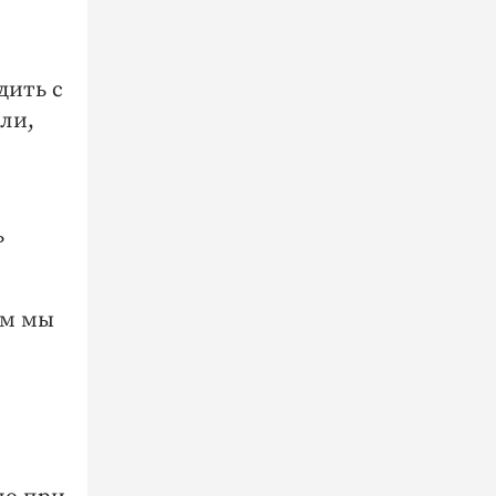
дить с
или,
ь
ом мы