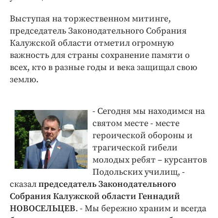
Интересное чтиво
Клиника года
Выступая на торжественном митинге,
председатель Законодательного Собрания
Бренд года
Калужской области отметил огромную
Работодатель года
важность для страны сохранение памяти о
всех, кто в разные годы и века защищал свою
землю.
- Сегодня мы находимся на
святом месте - месте
героической обороны и
трагической гибели
молодых ребят – курсантов
Подольских училищ, -
сказал
председатель Законодательного
Собрания Калужской области Геннадий
НОВОСЕЛЬЦЕВ
. - Мы бережно храним и всегда