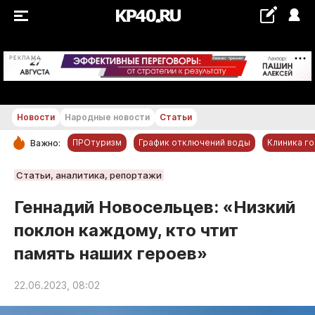
+17...+18 °С
РЕКЛАМА
Новости
Народные новости
Статьи
ПРОтуризм
График отключений воды
Клиника г
Важно:
РУБРИКИ
Статьи, аналитика, репортажи
Обнинск
Геннадий Новосельцев: «Низкий
Новости компаний
поклон каждому, кто чтит
Статьи
память наших героев»
Народные новости
Авто и транспорт
22.06.2023, 08:02
Благоустройство