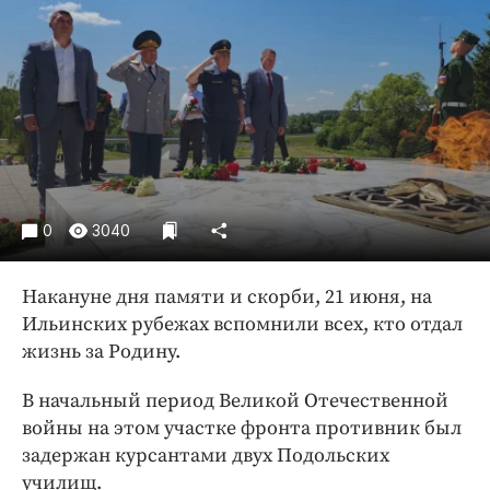
Криминал
Культура
Недвижимость и ЖКХ
Образование
Общество
Погода
Праздники
0
3040
Происшествия
Спорт
Накануне дня памяти и скорби, 21 июня, на
Экономика и бизнес
Ильинских рубежах вспомнили всех, кто отдал
жизнь за Родину.
ПРОЕКТЫ
Блоги
В начальный период Великой Отечественной
войны на этом участке фронта противник был
Издания
задержан курсантами двух Подольских
Медиаперсона
училищ.