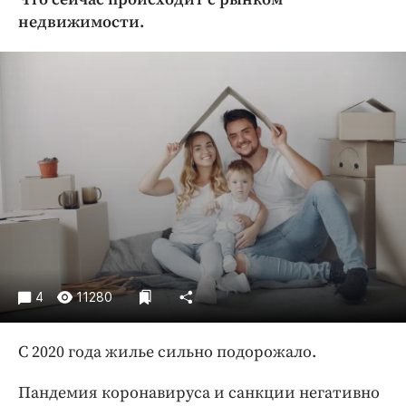
Криминал
недвижимости.
Культура
Недвижимость и ЖКХ
Образование
Общество
Погода
Праздники
Происшествия
Спорт
Экономика и бизнес
ПРОЕКТЫ
4
11280
Блоги
С 2020 года жилье сильно подорожало.
Издания
Медиаперсона
Пандемия коронавируса и санкции негативно