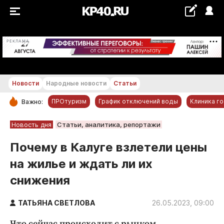
+18...+19 °С
РЕКЛАМА
Новости
Народные новости
Статьи
ПРОтуризм
График отключений воды
Клиника г
Важно:
РУБРИКИ
Новость дня
Статьи, аналитика, репортажи
Обнинск
Почему в Калуге взлетели цены
Новости компаний
на жилье и ждать ли их
Статьи
снижения
Народные новости
Авто и транспорт
ТАТЬЯНА СВЕТЛОВА
26.05.2023, 09:00
Благоустройство
Что сейчас происходит с рынком