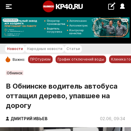
РЕКЛАМА
+18...+19 °С
Новости
Народные новости
Статьи
ПРОтуризм
График отключений воды
Клиника г
Важно:
РУБРИКИ
Обнинск
Обнинск
В Обнинске водитель автобуса
Новости компаний
оттащил дерево, упавшее на
Статьи
дорогу
Народные новости
Авто и транспорт
ДМИТРИЙ ИВЬЕВ
02.06, 09:34
Благоустройство