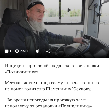
Криминал
Культура
Недвижимость и ЖКХ
Образование
Общество
Погода
Праздники
1
2843
Происшествия
Спорт
Инцидент произошёл недалеко от остановки
Экономика и бизнес
«Поликлиника».
ПРОЕКТЫ
Местная жительница возмутилась, что никто
Блоги
не помог водителю Шамсидину Юсупову.
Издания
- Во время непогоды на проезжую часть
Медиаперсона
неподалеку от остановки «Поликлиника»