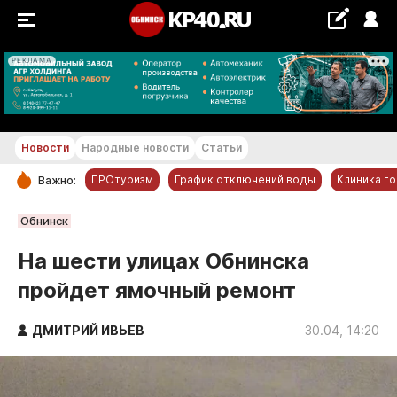
РЕКЛАМА
+29...+30 °С
Новости
Народные новости
Статьи
ПРОтуризм
График отключений воды
Клиника г
Важно:
РУБРИКИ
Обнинск
Обнинск
На шести улицах Обнинска
Новости компаний
пройдет ямочный ремонт
Статьи
Народные новости
ДМИТРИЙ ИВЬЕВ
30.04, 14:20
Авто и транспорт
Благоустройство