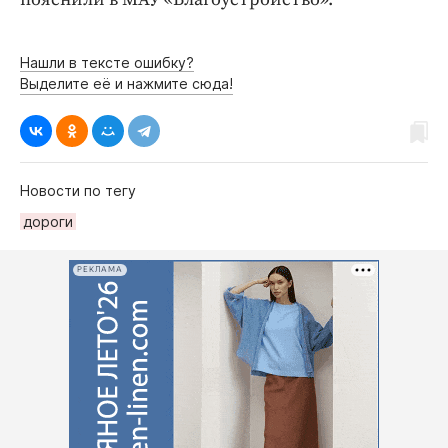
Интересное чтиво
Клиника года
Нашли в тексте ошибку?
Бренд года
Выделите её и нажмите сюда!
Работодатель года
Новости по тегу
дороги
РЕКЛАМА