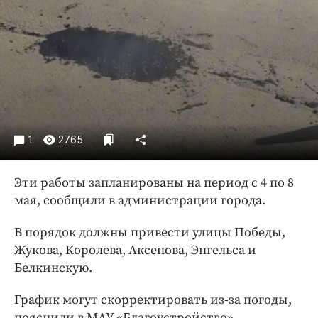
Криминал
Культура
Недвижимость и ЖКХ
Образование
Общество
Погода
Праздники
1
2765
Происшествия
Спорт
Эти работы запланированы на период с 4 по 8
мая, сообщили в администрации города.
Экономика и бизнес
ПРОЕКТЫ
В порядок должны привести улицы Победы,
Жукова, Королева, Аксенова, Энгельса и
Блоги
Белкинскую.
Издания
График могут скорректировать из-за погоды,
Медиаперсона
пояснили в МАУ «Благоустройство».