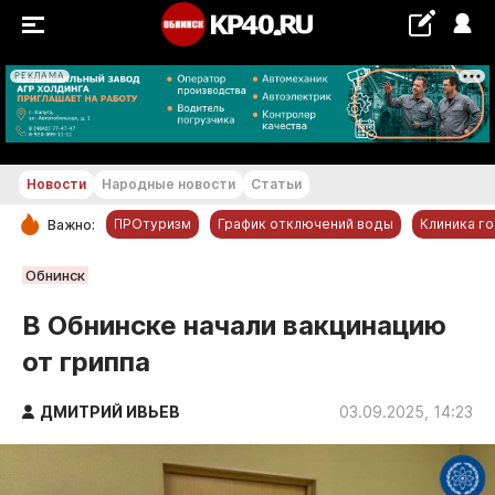
РЕКЛАМА
+22...+23 °С
Новости
Народные новости
Статьи
ПРОтуризм
График отключений воды
Клиника г
Важно:
РУБРИКИ
Обнинск
Обнинск
В Обнинске начали вакцинацию
Новости компаний
от гриппа
Статьи
Народные новости
ДМИТРИЙ ИВЬЕВ
03.09.2025, 14:23
Авто и транспорт
Благоустройство