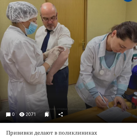
Криминал
Культура
Недвижимость и ЖКХ
Образование
Общество
Погода
Праздники
Происшествия
Спорт
Экономика и бизнес
ПРОЕКТЫ
Блоги
0
2071
Издания
Медиаперсона
Прививки делают в поликлиниках