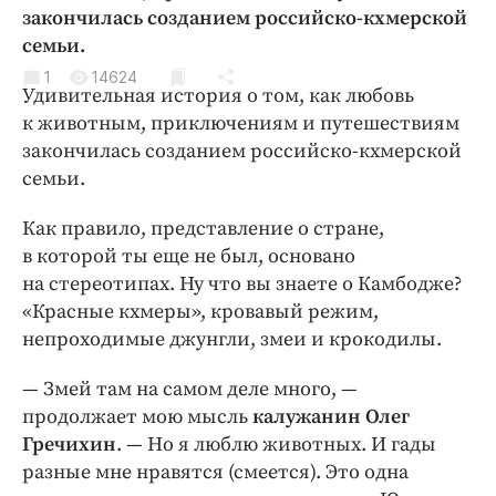
Криминал
закончилась созданием российско-кхмерской
семьи.
Культура
1
14624
Недвижимость и ЖКХ
Удивительная история о том, как любовь
Образование
к животным, приключениям и путешествиям
Общество
закончилась созданием российско-кхмерской
семьи.
Погода
Праздники
Как правило, представление о стране,
Происшествия
в которой ты еще не был, основано
Спорт
на стереотипах. Ну что вы знаете о Камбодже?
«Красные кхмеры», кровавый режим,
Экономика и бизнес
непроходимые джунгли, змеи и крокодилы.
ПРОЕКТЫ
— Змей там на самом деле много, —
Блоги
продолжает мою мысль
калужанин Олег
Издания
Гречихин
. — Но я люблю животных. И гады
Медиаперсона
разные мне нравятся (смеется). Это одна