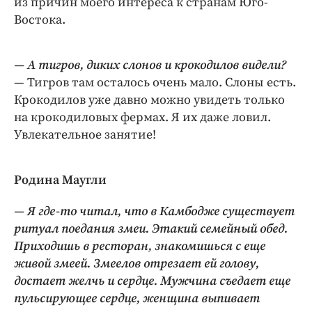
из причин моего интереса к странам Юго-
Интересное чтиво
Востока.
Клиника года
Бренд года
— А тигров, диких слонов и крокодилов видели?
Работодатель года
— Тигров там осталось очень мало. Слоны есть.
Крокодилов уже давно можно увидеть только
на крокодиловых фермах. Я их даже ловил.
Увлекательное занятие!
Родина Маугли
— Я где-то читал, что в Камбодже существует
ритуал поедания змеи. Этакий семейный обед.
Приходишь в ресторан, знакомишься с еще
живой змеей. Змеелов отрезает ей голову,
достает желчь и сердце. Мужчина съедает еще
пульсирующее сердце, женщина выпивает