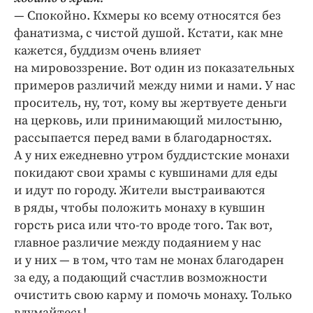
— Спокойно. Кхмеры ко всему относятся без
фанатизма, с чистой душой. Кстати, как мне
кажется, буддизм очень влияет
на мировоззрение. Вот один из показательных
примеров различий между ними и нами. У нас
проситель, ну, тот, кому вы жертвуете деньги
на церковь, или принимающий милостыню,
рассыпается перед вами в благодарностях.
А у них ежедневно утром буддистские монахи
покидают свои храмы с кувшинами для еды
и идут по городу. Жители выстраиваются
в ряды, чтобы положить монаху в кувшин
горсть риса или что-то вроде того. Так вот,
главное различие между подаянием у нас
и у них — в том, что там не монах благодарен
за еду, а подающий счастлив возможности
очистить свою карму и помочь монаху. Только
вдумайтесь!