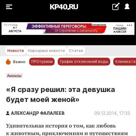
+21...+22 °С
РЕКЛАМА
Новости
Народные новости
Статьи
ПРОтуризм
График отключений воды
Клиника г
Важно:
РУБРИКИ
Анонсы
Обнинск
«Я сразу решил: эта девушка
Новости компаний
будет моей женой»
Статьи
Народные новости
АЛЕКСАНДР ФАЛАЛЕЕВ
09.12.2014, 17:33
Авто и транспорт
Удивительная история о том, как любовь
Благоустройство
к животным, приключениям и путешествиям