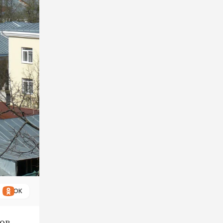
ОК
ов