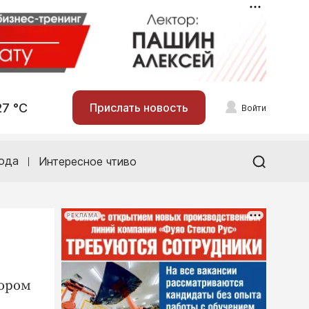
27 °С
Прислать новость
Войти
ода
Интересное чтиво
РЕКЛАМА
тором