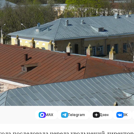
MAX
Telegram
Дзен
ВК
 года последовала череда увольнений директор