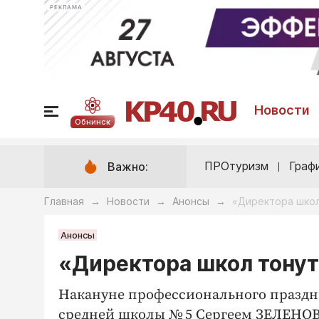
РЕКЛАМА
Новости
Обнинск
ПРОтуризм
Граф
Важно:
Главная
Новости
Анонсы
«Директора школ
→
→
→
Анонсы
«Директора школ тонут
Накануне профессионального праздн
средней школы № 5 Сергеем ЗЕЛЕНОВЫМ