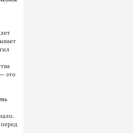
 лет
бывает
ятил
ства
— это
ить
мало.
 перед