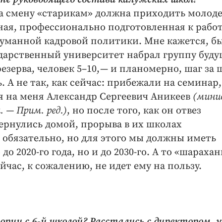
На смену «старикам» должна приходить молод
ая, профессионально подготовленная к рабо
одуманной кадровой политики. Мне кажется, б
дарственный университет набрал группу буд
езерва, человек 5–10, — и планомерно, шаг за 
. А не так, как сейчас: прибежали на семинар,
я на меня Александр Сергеевич Аникеев
(мини
. — Прим. ред.)
, но после того, как он отвез
ернулись домой, прорыва в их школах
 обязательно, но для этого мы должны иметь
о 2020-го года, но и до 2030-го. А то «шарахан
йчас, к сожалению, не идет ему на пользу.
ии с 6-й школой? Расстались с директором, у