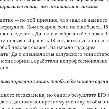
таршей ступени, чем поставили в сложное
епетно — по той причине, что знал ее намного
вернулись. Комиссаров, если не ошибаюсь, 18
школе сделать. Да, он своеобразный человек, 
ни нельзя выбросить 18 лет, которые он посв
бой человек скажет: на начало года срез
вать? Да и специалисты калужского министер
и мониторинга сработали непрофессионально 
сия.
и тестирования мало, чтобы объективно оцен
ного гос­экзамена, но одного результата ЕГЭ 
задать данному конкретному ученику, чтобы он
ль знает, какой вопрос надо задать, чтобы он