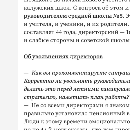
калужских школ. С вопроса об этом и
руководителем средней школы № 5
. 
и учителя, и ученики, и их родител
составляет 44 года, директорский — 16
и слабые стороны и советской школы
Об увольнениях директоров
— Как вы прокомментируете ситуаци
Корректно ли увольнять руководителе
делать это перед летними каникулам
стратегию, наметить план работы?
— Не со всеми директорами я знаком
правильно установило пенсионный во
Люди к этому времени эмоционально 
но по 47-й могу сказать, что там дире