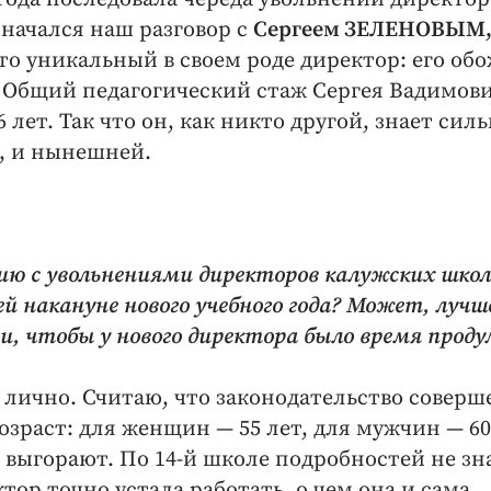
 начался наш разговор с
Сергеем ЗЕЛЕНОВЫМ
Это уникальный в своем роде директор: его об
и. Общий педагогический стаж Сергея Вадимов
 лет. Так что он, как никто другой, знает сил
, и нынешней.
ю с увольнениями директоров калужских школ
й накануне нового учебного года? Может, лучш
и, чтобы у нового директора было время прод
 лично. Считаю, что законодательство соверш
зраст: для женщин — 55 лет, для мужчин — 60
выгорают. По 14-й школе подробностей не зн
ктор точно устала работать, о чем она и сама