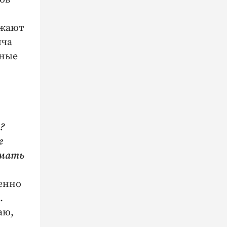
,
ожают
ича
ьные
?
е
умать
енно
.
аю,