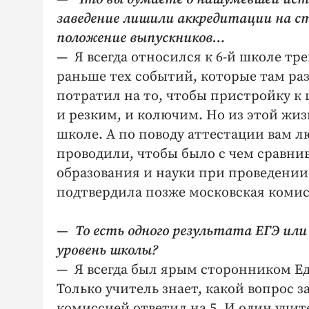
заведение лишили аккредитации на с
положение выпускников…
— Я всегда относился к 6-й школе тр
раньше тех событий, которые там раз
потратил на то, чтобы пристройку к 
и резким, и колючим. Но из этой жиз
школе. А по поводу аттестации вам лю
проводили, чтобы было с чем сравни
образования и науки при проведени
подтвердила позже московская комис
— То есть одного результата ЕГЭ ил
уровень школы?
— Я всегда был ярым сторонником Еди
Только учитель знает, какой вопрос 
комиссией ответил на 5. И один учите