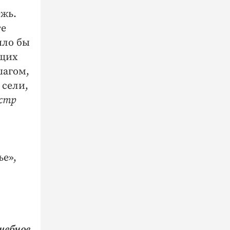
ежь.
те
ыло бы
ущих
шагом,
 сели,
стр
ье»,
чебное