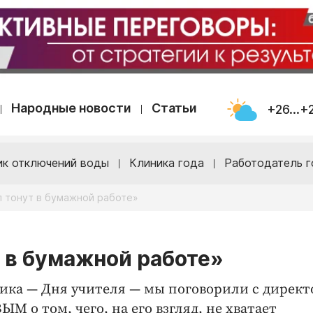
Народные новости
Статьи
+26...+
ик отключений воды
Клиника года
Работодатель г
 тонут в бумажной работе»
 в бумажной работе»
ика — Дня учителя — мы поговорили с дирек
 о том, чего, на его взгляд, не хватает