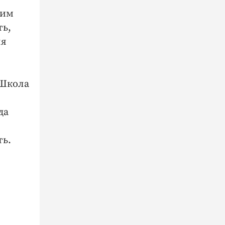
 им
ть,
ля
 Школа
да
ть.