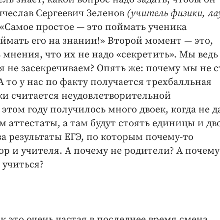
Вячеслав Сергеевич Зеленов
(учитель физики, ла
 «Самое простое — это поймать ученика
ймать его на знании!» Второй момент — это,
мнения, что их не надо «секретить». Мы ведь
я не засекречиваем? Опять же: почему мы не 
А то у нас по факту получается трехбалльная
ойки считается неудовлетворительной
этом году получилось много двоек, когда не д
м аттестаты, а там будут стоять единицы и дв
за результаты ЕГЭ, по которым почему-то
р и учителя. А почему не родители? А почему
 учиться?
к это очень частая в последнее время смена