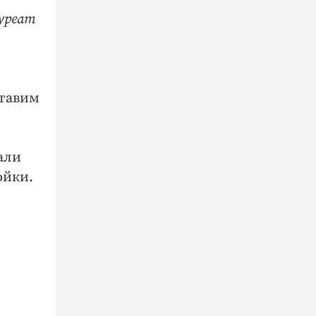
уреат
ставим
али
ойки.