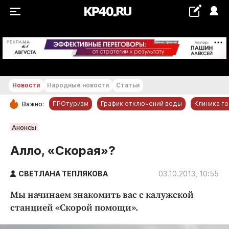
+27...+28 °С
РЕКЛАМА
Новости
Народные новости
Статьи
ПРОтуризм
График отключений воды
Клиника г
Важно:
РУБРИКИ
Анонсы
Обнинск
Алло, «Скорая»?
Новости компаний
СВЕТЛАНА ТЕПЛЯКОВА
Статьи
03.10.2013, 10:55
Народные новости
Мы начинаем знакомить вас с калужской
Авто и транспорт
станцией «Скорой помощи».
Благоустройство