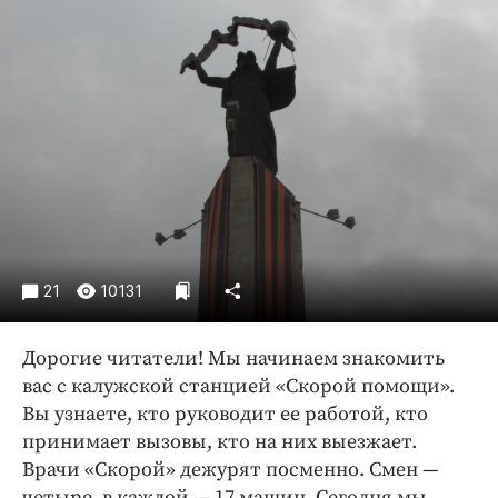
Криминал
Культура
Недвижимость и ЖКХ
Образование
Общество
Погода
Праздники
Происшествия
Спорт
21
10131
Экономика и бизнес
Дорогие читатели! Мы начинаем знакомить
ПРОЕКТЫ
вас с калужской станцией «Скорой помощи».
Блоги
Вы узнаете, кто руководит ее работой, кто
Издания
принимает вызовы, кто на них выезжает.
Врачи «Скорой» дежурят посменно. Смен —
Медиаперсона
четыре, в каждой — 17 машин. Сегодня мы